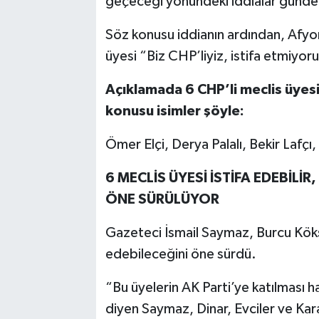
geçeceği yönündeki iddialar gündem
Söz konusu iddianın ardından, Afyon
üyesi “Biz CHP’liyiz, istifa etmiyoru
Açıklamada 6 CHP’li meclis üyesi
konusu isimler şöyle:
Ömer Elçi, Derya Palalı, Bekir Lafçı
6 MECLİS ÜYESİ İSTİFA EDEBİLİR
ÖNE SÜRÜLÜYOR
Gazeteci İsmail Saymaz, Burcu Köksal
edebileceğini öne sürdü.
“Bu üyelerin AK Parti’ye katılması h
diyen Saymaz, Dinar, Evciler ve Kara