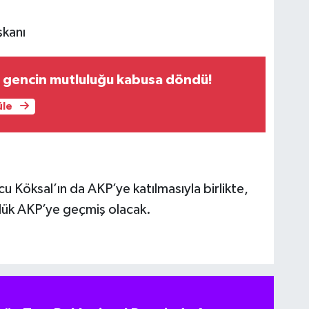
şkanı
i gencin mutluluğu kabusa döndü!
üle
 Köksal’ın da AKP’ye katılmasıyla birlikte,
lük AKP’ye geçmiş olacak.