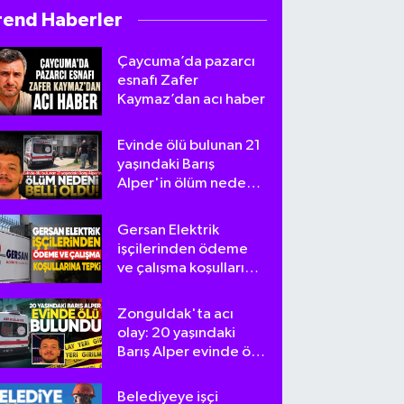
rend Haberler
Çaycuma’da pazarcı
esnafı Zafer
Kaymaz’dan acı haber
Evinde ölü bulunan 21
yaşındaki Barış
Alper'in ölüm nedeni
belli oldu
Gersan Elektrik
işçilerinden ödeme
ve çalışma koşullarına
tepki
Zonguldak'ta acı
olay: 20 yaşındaki
Barış Alper evinde ölü
bulundu
Belediyeye işçi