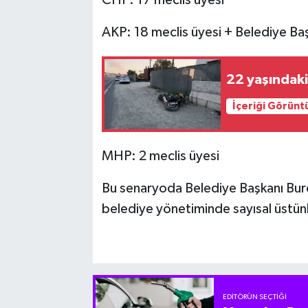
AKP: 18 meclis üyesi + Belediye Ba
22 yaşındak
İçeriği Görünt
MHP: 2 meclis üyesi
Bu senaryoda Belediye Başkanı Burcu
belediye yönetiminde sayısal üstün
EDITÖRÜN SEÇTIĞI