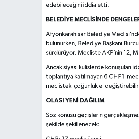
edebileceğini iddia etti.
BELEDİYE MECLİSİNDE DENGELER
Afyonkarahisar Belediye Meclisi’n
bulunurken, Belediye Başkanı Burcu 
sürdürüyor. Mecliste AKP’nin 12, MHP
Ancak siyasi kulislerde konuşulan idd
toplantıya katılmayan 6 CHP’li mecl
meclisteki çoğunluk el değiştirebilir
OLASI YENİ DAĞILIM
Söz konusu geçişlerin gerçekleşme
şekilde şekillenecek:
CHP: 17 meclis üyesi