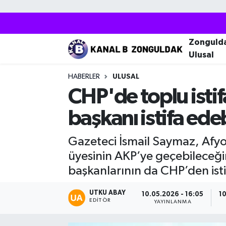
Zonguldak
Zonguldak Nöbetçi Eczaneler
Zonguld
Ulusal
Kozlu
Zonguldak Hava Durumu
HABERLER
ULUSAL
Ereğli
Zonguldak Trafik Yoğunluk Haritası
CHP'de toplu istif
başkanı istifa edeb
Çaycuma
Puan Durumu ve Fikstür
Gazeteci İsmail Saymaz, Afyon
Alaplı
Tüm Manşetler
üyesinin AKP’ye geçebileceğin
Devrek
Son Dakika Haberleri
başkanlarının da CHP’den istif
Gökçebey
Haber Arşivi
UTKU ABAY
10.05.2026 - 16:05
10
EDITÖR
YAYINLANMA
Bartın