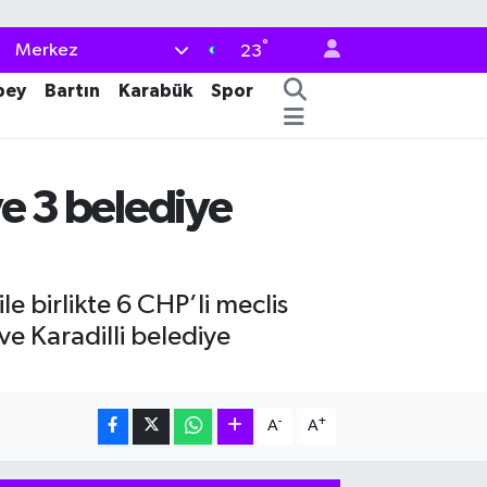
°
Merkez
23
bey
Bartın
Karabük
Spor
ve 3 belediye
e birlikte 6 CHP’li meclis
ve Karadilli belediye
-
+
A
A