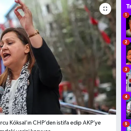
T
1
2
3
4
rcu Köksal’ın CHP’den istifa edip AKP’ye
5