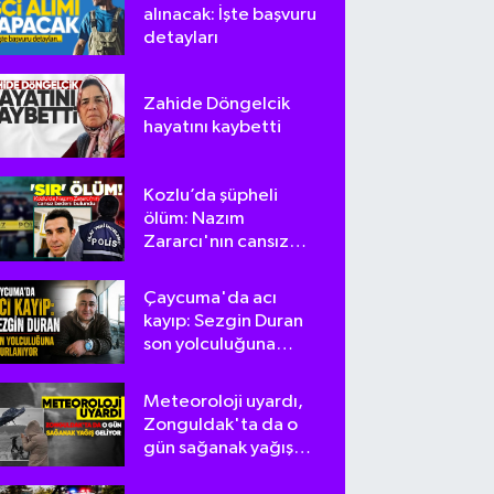
alınacak: İşte başvuru
detayları
Zahide Döngelcik
hayatını kaybetti
Kozlu’da şüpheli
ölüm: Nazım
Zararcı'nın cansız
bedeni bulundu
Çaycuma'da acı
kayıp: Sezgin Duran
son yolculuğuna
uğurlanıyor
Meteoroloji uyardı,
Zonguldak'ta da o
gün sağanak yağış
geliyor