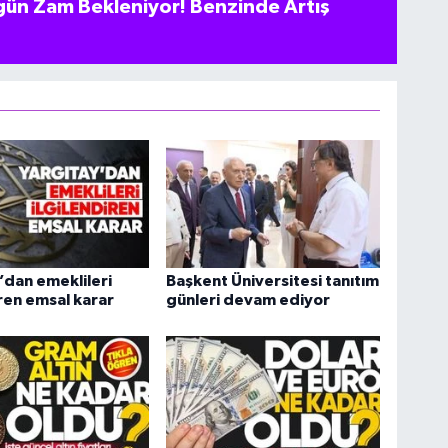
ün Zam Bekleniyor! Benzinde Artış
’dan emeklileri
Başkent Üniversitesi tanıtım
iren emsal karar
günleri devam ediyor