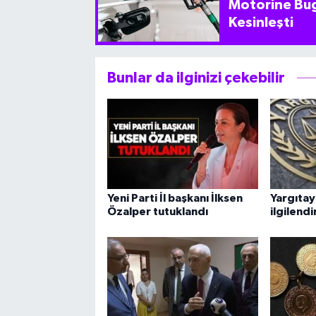
Motorine Bug
Kesinleşti
Bunlar da ilginizi çekebilir
Yeni Parti İl başkanı İlksen
Yargıtay
Özalper tutuklandı
ilgilend