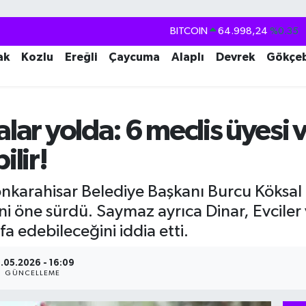
DOLAR
47,7436
%0.18
EURO
55,2510
%0.32
ak
Kozlu
Ereğli
Çaycuma
Alaplı
Devrek
Gökçe
STERLİN
64,4811
%0.38
GRAM ALTIN
6660.55
%0.03
alar yolda: 6 meclis üyesi 
BİST100
13.779
%-14
ilir!
BITCOIN
64.998,24
%0.35
karahisar Belediye Başkanı Burcu Köksal il
i öne sürdü. Saymaz ayrıca Dinar, Evciler 
a edebileceğini iddia etti.
.05.2026 - 16:09
GÜNCELLEME