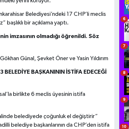
deki yerini koruyor.
karahisar Belediyesi’ndeki 17 CHP’li meclis
6
z” başlıklı bir açıklama yaptı.
nin imzasının olmadığı öğrenildi. Söz
7
, Gökhan Günal, Şevket Öner ve Yasin Yıldırım
, 3 BELEDİYE BAŞKANININ İSTİFA EDECEĞİ
8
’la birlikte 6 meclis üyesinin istifa
9
alinde belediyede çoğunluk el değiştirir”
dilli belediye başkanlarının da CHP’den istifa
10