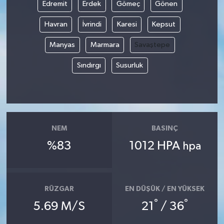
Edremit
Erdek
Gömeç
Gönen
Havran
İvrindi
Karesi
Kepsut
Manyas
Marmara
Savaştepe
Sındırgı
Susurluk
NEM
BASINÇ
%83
1012 HPA
hpa
RÜZGAR
EN DÜŞÜK / EN YÜKSEK
°
°
5.69 M/S
21
/ 36