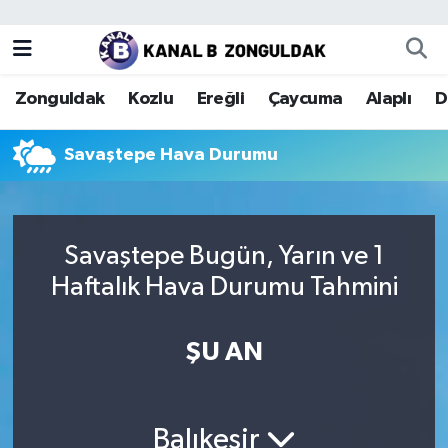
Zonguldak
Zonguldak Nöbetçi Eczaneler
Zonguldak
Kozlu
Ereğli
Çaycuma
Alaplı
D
Kozlu
Zonguldak Hava Durumu
Savaştepe Hava Durumu
Ereğli
Zonguldak Trafik Yoğunluk Haritası
Çaycuma
Puan Durumu ve Fikstür
Savaştepe Bugün, Yarın ve 1
Alaplı
Tüm Manşetler
Haftalık Hava Durumu Tahmini
Devrek
Son Dakika Haberleri
ŞU AN
Gökçebey
Haber Arşivi
Bartın
Balıkesir