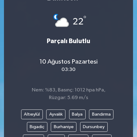
Karabük
°
22
Spor
Parçalı Bulutlu
Ulusal
10 Ağustos Pazartesi
03:30
Nem: %83, Basınç: 1012 hpa hPa,
Rüzgar: 5.69 m/s
Altıeylül
Ayvalık
Balya
Bandırma
Bigadiç
Burhaniye
Dursunbey