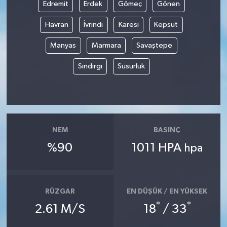
Edremit
Erdek
Gömeç
Gönen
Havran
İvrindi
Karesi
Kepsut
Manyas
Marmara
Savaştepe
Sındırgı
Susurluk
NEM
BASINÇ
%90
1011 HPA
hpa
RÜZGAR
EN DÜŞÜK / EN YÜKSEK
°
°
2.61 M/S
18
/ 33