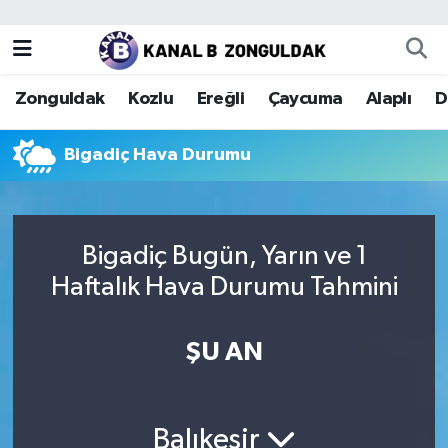
Zonguldak
Zonguldak Nöbetçi Eczaneler
Zonguldak
Kozlu
Ereğli
Çaycuma
Alaplı
D
Kozlu
Zonguldak Hava Durumu
Bigadiç Hava Durumu
Ereğli
Zonguldak Trafik Yoğunluk Haritası
Çaycuma
Puan Durumu ve Fikstür
Bigadiç Bugün, Yarın ve 1
Alaplı
Tüm Manşetler
Haftalık Hava Durumu Tahmini
Devrek
Son Dakika Haberleri
ŞU AN
Gökçebey
Haber Arşivi
Bartın
Balıkesir