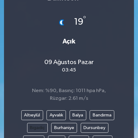
Karabük
°
19
Spor
Açık
Ulusal
09 Ağustos Pazar
03:45
Nem: %90, Basınç: 1011 hpa hPa,
Rüzgar: 2.61 m/s
Altıeylül
Ayvalık
Balya
Bandırma
Bigadiç
Burhaniye
Dursunbey