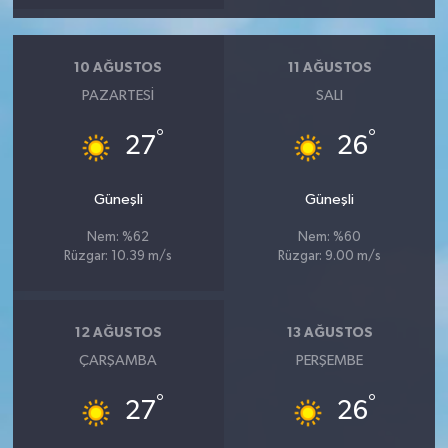
10 AĞUSTOS
11 AĞUSTOS
PAZARTESI
SALI
°
°
27
26
Güneşli
Güneşli
Nem: %62
Nem: %60
Rüzgar: 10.39 m/s
Rüzgar: 9.00 m/s
12 AĞUSTOS
13 AĞUSTOS
ÇARŞAMBA
PERŞEMBE
°
°
27
26