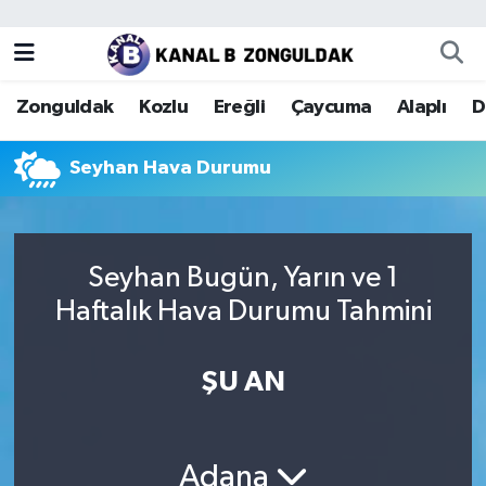
Zonguldak
Zonguldak Nöbetçi Eczaneler
Zonguldak
Kozlu
Ereğli
Çaycuma
Alaplı
D
Kozlu
Zonguldak Hava Durumu
Seyhan Hava Durumu
Ereğli
Zonguldak Trafik Yoğunluk Haritası
Çaycuma
Puan Durumu ve Fikstür
Seyhan Bugün, Yarın ve 1
Alaplı
Tüm Manşetler
Haftalık Hava Durumu Tahmini
Devrek
Son Dakika Haberleri
ŞU AN
Gökçebey
Haber Arşivi
Bartın
Adana