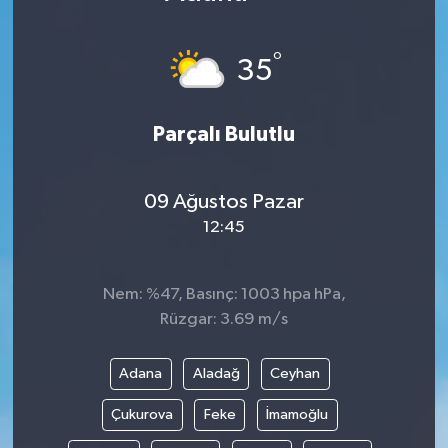
Karabük
°
35
Spor
Parçalı Bulutlu
Ulusal
09 Ağustos Pazar
12:45
Nem: %47, Basınç: 1003 hpa hPa,
Rüzgar: 3.69 m/s
Adana
Aladağ
Ceyhan
Çukurova
Feke
İmamoğlu