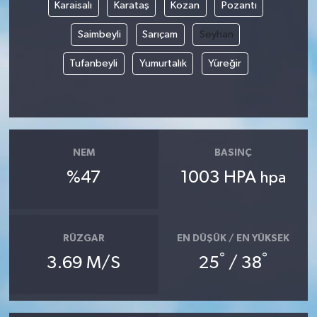
Karaisalı
Karataş
Kozan
Pozantı
Saimbeyli
Sarıçam
Seyhan
Tufanbeyli
Yumurtalık
Yüreğir
NEM
BASINÇ
%47
1003 HPA
hpa
RÜZGAR
EN DÜŞÜK / EN YÜKSEK
°
°
3.69 M/S
25
/ 38