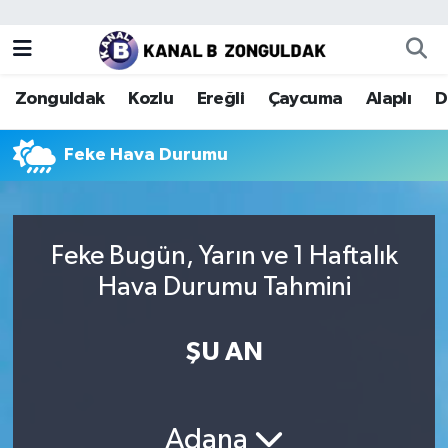
Zonguldak
Zonguldak Nöbetçi Eczaneler
Zonguldak
Kozlu
Ereğli
Çaycuma
Alaplı
D
Kozlu
Zonguldak Hava Durumu
Feke Hava Durumu
Ereğli
Zonguldak Trafik Yoğunluk Haritası
Çaycuma
Puan Durumu ve Fikstür
Feke Bugün, Yarın ve 1 Haftalık
Alaplı
Tüm Manşetler
Hava Durumu Tahmini
Devrek
Son Dakika Haberleri
ŞU AN
Gökçebey
Haber Arşivi
Bartın
Adana