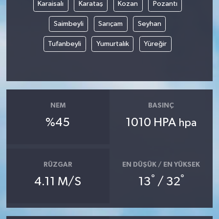
Karaisalı
Karataş
Kozan
Pozantı
Saimbeyli
Sarıçam
Seyhan
Tufanbeyli
Yumurtalık
Yüreğir
NEM
BASINÇ
%45
1010 HPA
hpa
RÜZGAR
EN DÜŞÜK / EN YÜKSEK
°
°
4.11 M/S
13
/ 32