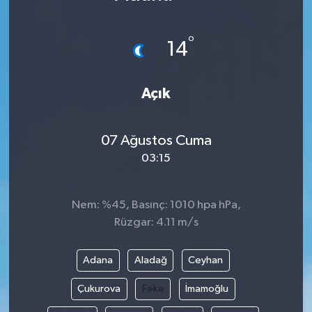
Karabük
°
14
Spor
Açık
Ulusal
07 Ağustos Cuma
03:15
Nem: %45, Basınç: 1010 hpa hPa,
Rüzgar: 4.11 m/s
Adana
Aladağ
Ceyhan
Çukurova
Feke
İmamoğlu