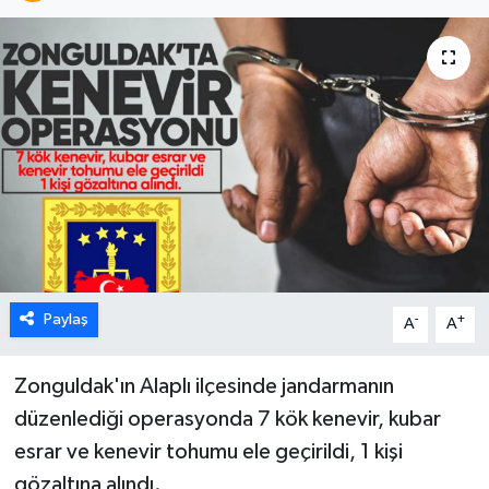
Karabük
Spor
Ulusal
Paylaş
-
+
A
A
Zonguldak'ın Alaplı ilçesinde jandarmanın
düzenlediği operasyonda 7 kök kenevir, kubar
esrar ve kenevir tohumu ele geçirildi, 1 kişi
gözaltına alındı.