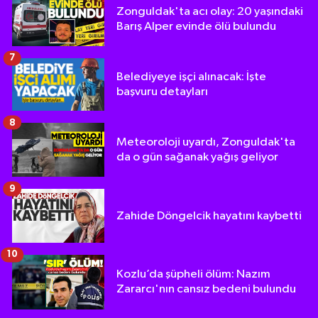
Zonguldak'ta acı olay: 20 yaşındaki
Barış Alper evinde ölü bulundu
7
Belediyeye işçi alınacak: İşte
başvuru detayları
8
Meteoroloji uyardı, Zonguldak'ta
da o gün sağanak yağış geliyor
9
Zahide Döngelcik hayatını kaybetti
10
Kozlu’da şüpheli ölüm: Nazım
Zararcı'nın cansız bedeni bulundu