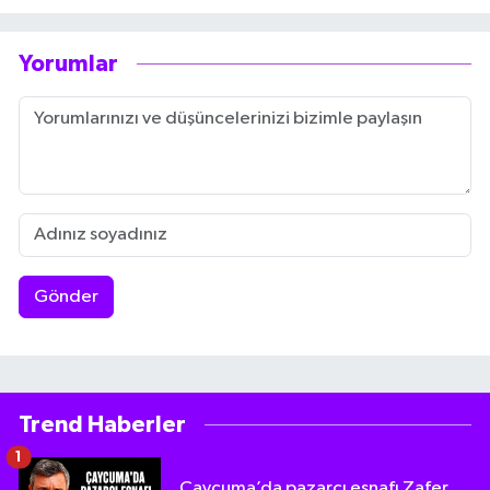
Yorumlar
Gönder
Trend Haberler
1
Çaycuma’da pazarcı esnafı Zafer