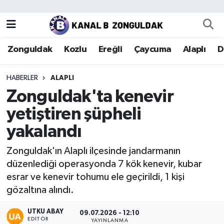
Zonguldak
Zonguldak Nöbetçi Eczaneler
Zonguldak
Kozlu
Ereğli
Çaycuma
Alaplı
D
Kozlu
Zonguldak Hava Durumu
HABERLER
ALAPLI
Ereğli
Zonguldak Trafik Yoğunluk Haritası
Zonguldak'ta kenevir
yetiştiren şüpheli
Çaycuma
Puan Durumu ve Fikstür
yakalandı
Alaplı
Tüm Manşetler
Zonguldak'ın Alaplı ilçesinde jandarmanın
düzenlediği operasyonda 7 kök kenevir, kubar
Devrek
Son Dakika Haberleri
esrar ve kenevir tohumu ele geçirildi, 1 kişi
gözaltına alındı.
Gökçebey
Haber Arşivi
UTKU ABAY
09.07.2026 - 12:10
Bartın
EDITÖR
YAYINLANMA