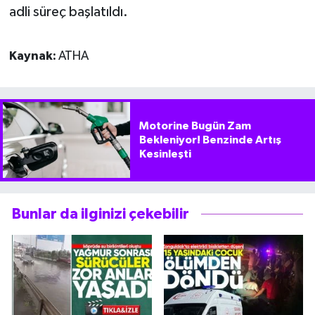
adli süreç başlatıldı.
Kaynak:
ATHA
Motorine Bugün Zam
Bekleniyor! Benzinde Artış
Kesinleşti
Bunlar da ilginizi çekebilir