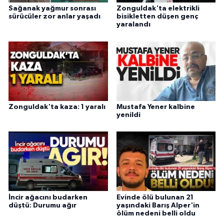
Sağanak yağmur sonrası
Zonguldak'ta elektrikli
sürücüler zor anlar yaşadı
bisikletten düşen genç
yaralandı
Zonguldak'ta kaza: 1 yaralı
Mustafa Yener kalbine
yenildi
İncir ağacını budarken
Evinde ölü bulunan 21
düştü: Durumu ağır
yaşındaki Barış Alper'in
ölüm nedeni belli oldu