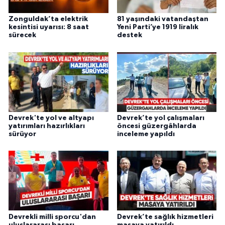
Zonguldak’ta elektrik
81 yaşındaki vatandaştan
kesintisi uyarısı: 8 saat
Yeni Parti’ye 1919 liralık
sürecek
destek
Devrek'te yol ve altyapı
Devrek’te yol çalışmaları
yatırımları hazırlıkları
öncesi güzergâhlarda
sürüyor
inceleme yapıldı
Devrekli milli sporcu'dan
Devrek’te sağlık hizmetleri
uluslararası başarı
masaya yatırıldı