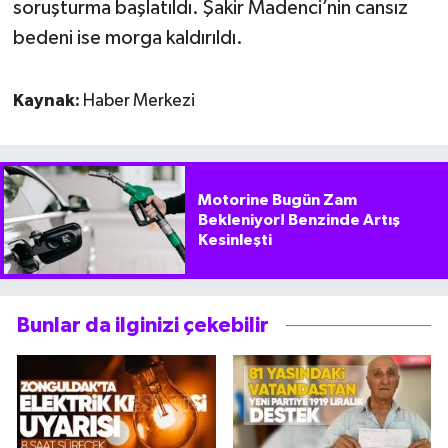
soruşturma başlatıldı. Şakir Madenci’nin cansız
bedeni ise morga kaldırıldı.
Kaynak:
Haber Merkezi
Motorine Bugün Zam
Bekleniyor! Benzinde Artış
Kesinleşti
Bunlar da ilginizi çekebilir