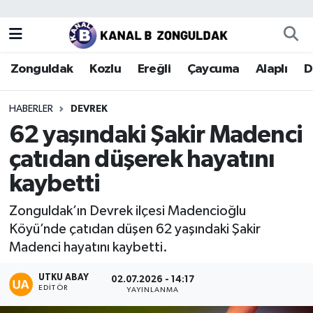
Zonguldak
Zonguldak Nöbetçi Eczaneler
Zonguldak
Kozlu
Ereğli
Çaycuma
Alaplı
D
Kozlu
Zonguldak Hava Durumu
HABERLER
DEVREK
Ereğli
Zonguldak Trafik Yoğunluk Haritası
62 yaşındaki Şakir Madenci
çatıdan düşerek hayatını
Çaycuma
Puan Durumu ve Fikstür
kaybetti
Alaplı
Tüm Manşetler
Zonguldak’ın Devrek ilçesi Madencioğlu
Köyü’nde çatıdan düşen 62 yaşındaki Şakir
Devrek
Son Dakika Haberleri
Madenci hayatını kaybetti.
Gökçebey
Haber Arşivi
UTKU ABAY
02.07.2026 - 14:17
EDITÖR
YAYINLANMA
Bartın