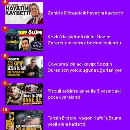
6
Zahide Döngelcik hayatını kaybetti
7
Kozlu’da şüpheli ölüm: Nazım
Zararcı'nın cansız bedeni bulundu
8
Çaycuma'da acı kayıp: Sezgin
Duran son yolculuğuna uğurlanıyor
9
Pitbull saldırısı anne ile 5 yaşındaki
çocuk yaralandı
10
Tahsin Erdem ‘Vagon Kafe’ uğruna
yeşil alanı katletti!