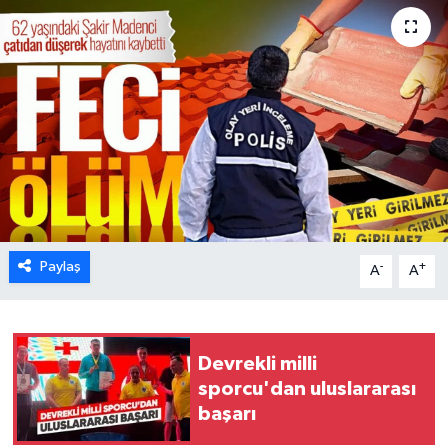
Karabük
Spor
Ulusal
Paylaş
-
+
A
A
Devrekli milli
sporcu'dan uluslararası
başarı