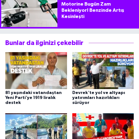
Motorine Bugün Zam
Bekleniyor! Benzinde Artış
Kesinleşti
Bunlar da ilginizi çekebilir
81 yaşındaki vatandaştan
Devrek'te yol ve altyapı
Yeni Parti’ye 1919 liralık
yatırımları hazırlıkları
destek
sürüyor