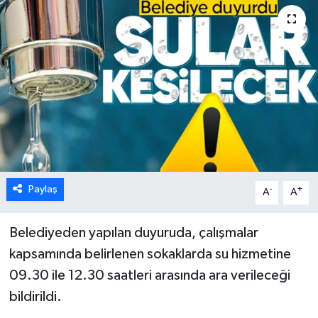
Karabük
Spor
Ulusal
Paylaş
-
+
A
A
Belediyeden yapılan duyuruda, çalışmalar
kapsamında belirlenen sokaklarda su hizmetine
09.30 ile 12.30 saatleri arasında ara verileceği
bildirildi.