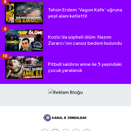
8
Tahsin Erdem ‘Vagon Kafe’ uğruna
yeşil alanı katletti!
9
Kozlu’da şüpheli ölüm: Nazım
Zararcı'nın cansız bedeni bulundu
10
Pitbull saldırısı anne ile 5 yaşındaki
çocuk yaralandı