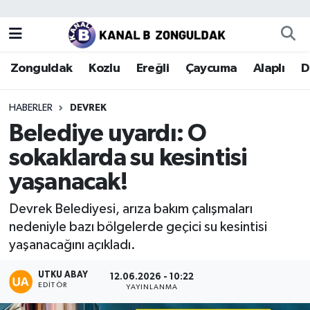
Zonguldak
Zonguldak Nöbetçi Eczaneler
Zonguldak
Kozlu
Ereğli
Çaycuma
Alaplı
D
Kozlu
Zonguldak Hava Durumu
HABERLER
DEVREK
Ereğli
Zonguldak Trafik Yoğunluk Haritası
Belediye uyardı: O
sokaklarda su kesintisi
Çaycuma
Puan Durumu ve Fikstür
yaşanacak!
Alaplı
Tüm Manşetler
Devrek Belediyesi, arıza bakım çalışmaları
nedeniyle bazı bölgelerde geçici su kesintisi
Devrek
Son Dakika Haberleri
yaşanacağını açıkladı.
Gökçebey
Haber Arşivi
UTKU ABAY
12.06.2026 - 10:22
EDITÖR
YAYINLANMA
Bartın