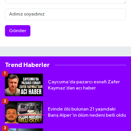
Gönder
Trend Haberler
1
Çaycuma’da pazarcı esnafı Zafer
Kaymaz’dan acı haber
2
Evinde ölü bulunan 21 yaşındaki
Barış Alper'in ölüm nedeni belli oldu
3