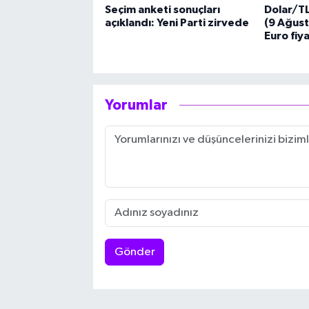
Seçim anketi sonuçları
Dolar/T
açıklandı: Yeni Parti zirvede
(9 Ağust
Euro fiya
Yorumlar
Gönder