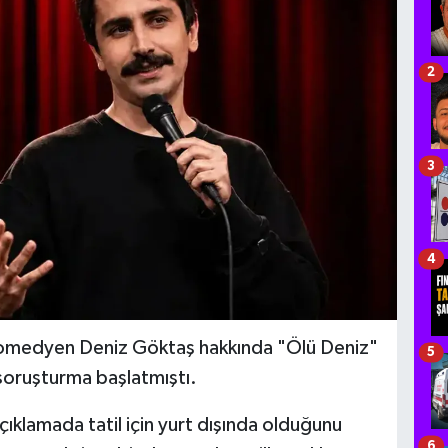
2
3
4
 komedyen Deniz Göktaş hakkında "Ölü Deniz"
5
 soruşturma başlatmıştı.
klamada tatil için yurt dışında olduğunu
6