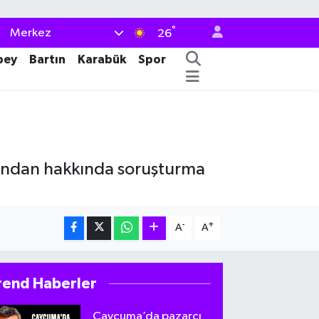
°
Merkez
26
bey
Bartın
Karabük
Spor
uçundan hakkında soruşturma
-
+
A
A
rend Haberler
Çaycuma’da pazarcı