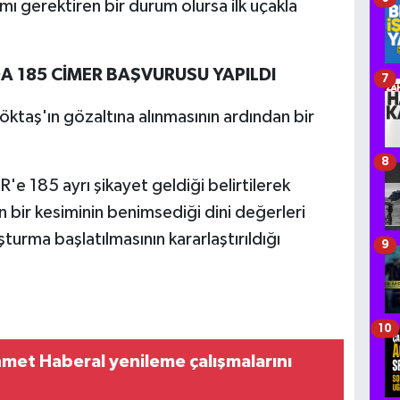
ı gerektiren bir durum olursa ilk uçakla
A 185 CİMER BAŞVURUSU YAPILDI
7
öktaş'ın gözaltına alınmasının ardından bir
8
 185 ayrı şikayet geldiği belirtilerek
 bir kesiminin benimsediği dini değerleri
urma başlatılmasının kararlaştırıldığı
9
10
hmet Haberal yenileme çalışmalarını