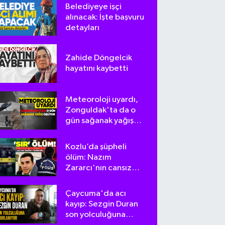
Belediyeye işçi
alınacak: İşte başvuru
detayları
Zahide Döngelcik
hayatını kaybetti
Meteoroloji uyardı,
Zonguldak'ta da o
gün sağanak yağış
geliyor
Kozlu’da şüpheli
ölüm: Nazım
Zararcı'nın cansız
bedeni bulundu
Çaycuma'da acı
kayıp: Sezgin Duran
son yolculuğuna