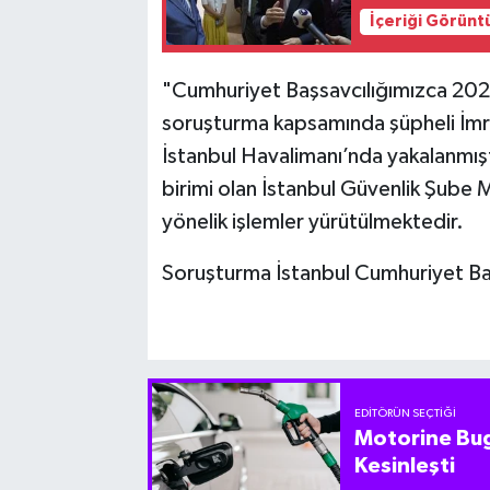
İçeriği Görünt
"Cumhuriyet Başsavcılığımızca 202
soruşturma kapsamında şüpheli İm
İstanbul Havalimanı’nda yakalanmışt
birimi olan İstanbul Güvenlik Şube 
yönelik işlemler yürütülmektedir.
Soruşturma İstanbul Cumhuriyet Başs
EDITÖRÜN SEÇTIĞI
Motorine Bug
Kesinleşti