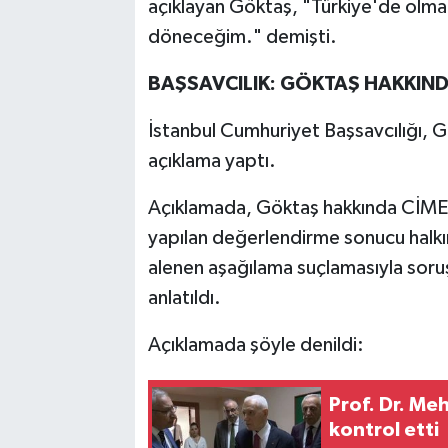
açıklayan Göktaş, "Türkiye'de olmam
döneceğim." demişti.
BAŞSAVCILIK: GÖKTAŞ HAKKIND
İstanbul Cumhuriyet Başsavcılığı, G
açıklama yaptı.
Açıklamada, Göktaş hakkında CİMER'e
yapılan değerlendirme sonucu halkın
alenen aşağılama suçlamasıyla soruşt
anlatıldı.
Açıklamada şöyle denildi:
Prof. Dr. Me
kontrol etti