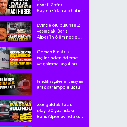
esnafı Zafer
Kaymaz’dan acı haber
Evinde ölü bulunan 21
yaşındaki Barış
Alper'in ölüm nedeni
belli oldu
Gersan Elektrik
işçilerinden ödeme
ve çalışma koşullarına
tepki
Fındık işçilerini taşıyan
araç şarampole uçtu
Zonguldak'ta acı
olay: 20 yaşındaki
Barış Alper evinde ölü
bulundu