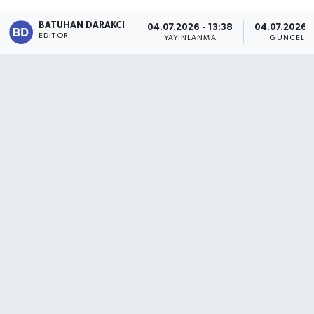
Karabük
BATUHAN DARAKCI
04.07.2026 - 13:38
04.07.2026 -
EDITÖR
YAYINLANMA
GÜNCELL
Spor
Ulusal