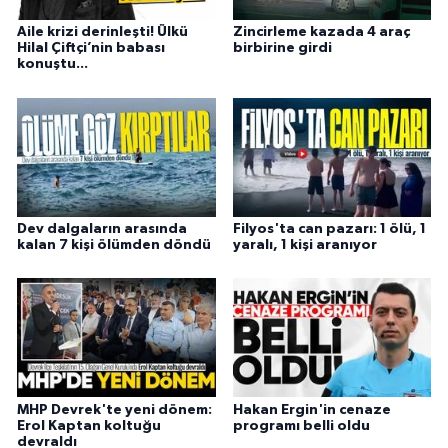
Aile krizi derinleşti! Ülkü
Zincirleme kazada 4 araç
Hilal Çiftçi’nin babası
birbirine girdi
konuştu...
Dev dalgaların arasında
Filyos'ta can pazarı: 1 ölü, 1
kalan 7 kişi ölümden döndü
yaralı, 1 kişi aranıyor
MHP Devrek'te yeni dönem:
Hakan Ergin'in cenaze
Erol Kaptan koltuğu
programı belli oldu
devraldı