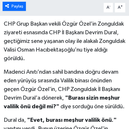
Paylaş
-
+
A
A
CHP Grup Başkan vekili Özgür Özel'in Zonguldak
ziyareti esnasında CHP İl Başkanı Devrim Dural,
geçtiğimiz sene yaşanan olay ile alakalı Zonguldak
Valisi Osman Hacıbektaşoğlu'nu tiye aldığı
görüldü.
Madenci Anıtı'ndan sahil bandına doğru devam
eden yürüyüş sırasında Valilik binası önünden
geçen Özgür Özel'in, CHP Zonguldak İl Başkanı
Devrim Dural'a dönerek,
"Burası sizin meşhur
valilik önü değil mi?"
diye sorduğu öne sürüldü.
Dural da,
"Evet, burası meşhur valilik önü."
yanıtını verdi. Bunun üzerine Özgür Özel'in,