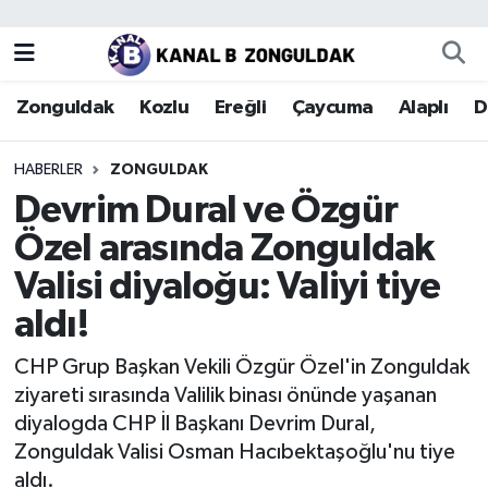
Zonguldak
Zonguldak Nöbetçi Eczaneler
Zonguldak
Kozlu
Ereğli
Çaycuma
Alaplı
D
Kozlu
Zonguldak Hava Durumu
HABERLER
ZONGULDAK
Ereğli
Zonguldak Trafik Yoğunluk Haritası
Devrim Dural ve Özgür
Özel arasında Zonguldak
Çaycuma
Puan Durumu ve Fikstür
Valisi diyaloğu: Valiyi tiye
Alaplı
Tüm Manşetler
aldı!
Devrek
Son Dakika Haberleri
CHP Grup Başkan Vekili Özgür Özel'in Zonguldak
ziyareti sırasında Valilik binası önünde yaşanan
Gökçebey
Haber Arşivi
diyalogda CHP İl Başkanı Devrim Dural,
Zonguldak Valisi Osman Hacıbektaşoğlu'nu tiye
Bartın
aldı.