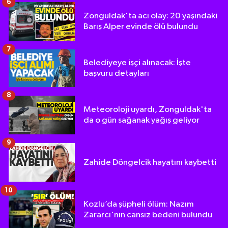
6
Zonguldak'ta acı olay: 20 yaşındaki
Barış Alper evinde ölü bulundu
7
Belediyeye işçi alınacak: İşte
başvuru detayları
8
Meteoroloji uyardı, Zonguldak'ta
da o gün sağanak yağış geliyor
9
Zahide Döngelcik hayatını kaybetti
10
Kozlu’da şüpheli ölüm: Nazım
Zararcı'nın cansız bedeni bulundu