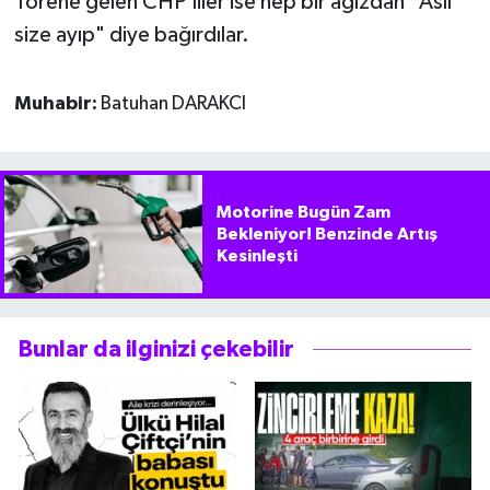
Törene gelen CHP'liler ise hep bir ağızdan "Asıl
size ayıp" diye bağırdılar.
Muhabir:
Batuhan DARAKCI
Motorine Bugün Zam
Bekleniyor! Benzinde Artış
Kesinleşti
Bunlar da ilginizi çekebilir