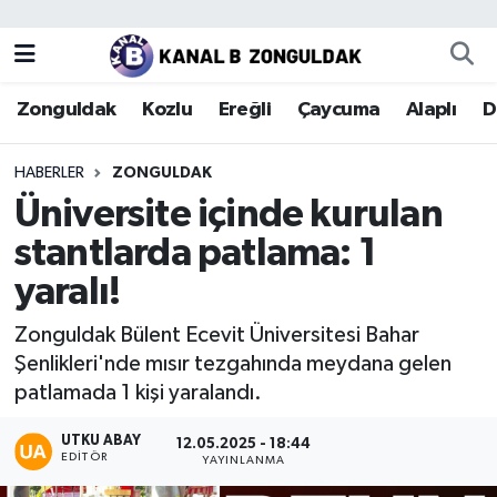
Zonguldak
Zonguldak Nöbetçi Eczaneler
Zonguldak
Kozlu
Ereğli
Çaycuma
Alaplı
D
Kozlu
Zonguldak Hava Durumu
HABERLER
ZONGULDAK
Ereğli
Zonguldak Trafik Yoğunluk Haritası
Üniversite içinde kurulan
stantlarda patlama: 1
Çaycuma
Puan Durumu ve Fikstür
yaralı!
Alaplı
Tüm Manşetler
Zonguldak Bülent Ecevit Üniversitesi Bahar
Şenlikleri'nde mısır tezgahında meydana gelen
Devrek
Son Dakika Haberleri
patlamada 1 kişi yaralandı.
Gökçebey
Haber Arşivi
UTKU ABAY
12.05.2025 - 18:44
EDITÖR
YAYINLANMA
Bartın