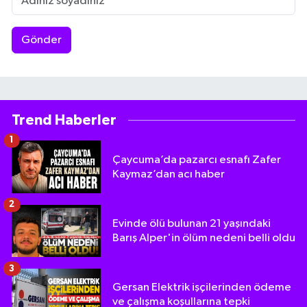
Gönder
Trend Haberler
1
Çaycuma’da pazarcı esnafı Zafer
Kaymaz’dan acı haber
2
Evinde ölü bulunan 21 yaşındaki
Barış Alper'in ölüm nedeni belli oldu
3
Gersan Elektrik işçilerinden ödeme
ve çalışma koşullarına tepki