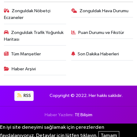
Zonguldak Nöbetçi
Zonguldak Hava Durumu
Eczaneler
Zonguldak Trafik Yoğunluk
Puan Durumu ve Fikstür
Haritası
Tüm Manşetler
Son Dakika Haberleri
Haber Arşivi
RSS
Copyright © 2022. Her hakkı saklıdır.
Haber Yazılımı:
TE Bilişim
En iyi site deneyimi sağlamak için çerezlerden
faydalanıyoruz. Detaylar için lütfen tıklayın.
Tamam