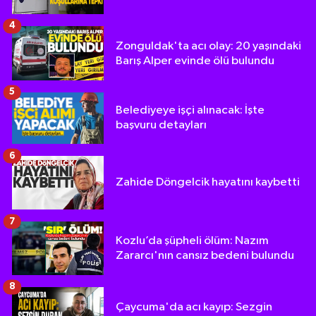
4
Zonguldak'ta acı olay: 20 yaşındaki
Barış Alper evinde ölü bulundu
5
Belediyeye işçi alınacak: İşte
başvuru detayları
6
Zahide Döngelcik hayatını kaybetti
7
Kozlu’da şüpheli ölüm: Nazım
Zararcı'nın cansız bedeni bulundu
8
Çaycuma'da acı kayıp: Sezgin