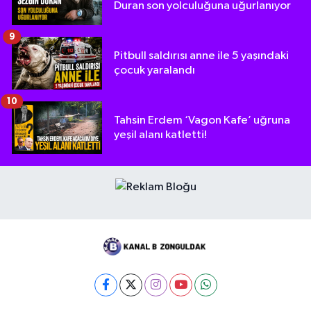
Duran son yolculuğuna uğurlanıyor
9
Pitbull saldırısı anne ile 5 yaşındaki
çocuk yaralandı
10
Tahsin Erdem ‘Vagon Kafe’ uğruna
yeşil alanı katletti!