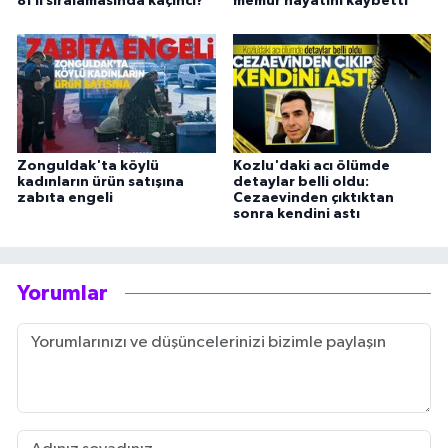
81 il sıralamasında kaçıncı?
memur hayatını kaybetti
Zonguldak'ta köylü
Kozlu'daki acı ölümde
kadınların ürün satışına
detaylar belli oldu:
zabıta engeli
Cezaevinden çıktıktan
sonra kendini astı
Yorumlar