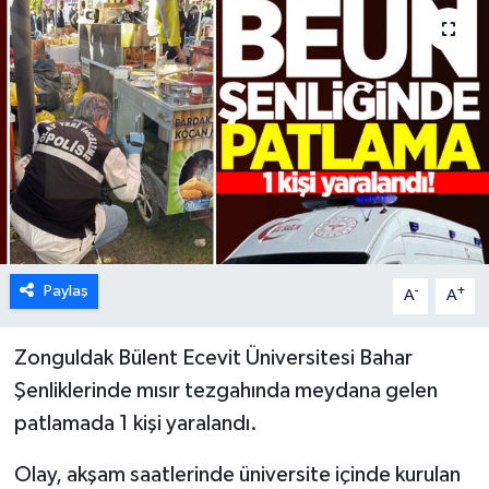
Karabük
Spor
Ulusal
Paylaş
-
+
A
A
Zonguldak Bülent Ecevit Üniversitesi Bahar
Şenliklerinde mısır tezgahında meydana gelen
patlamada 1 kişi yaralandı.
Olay, akşam saatlerinde üniversite içinde kurulan