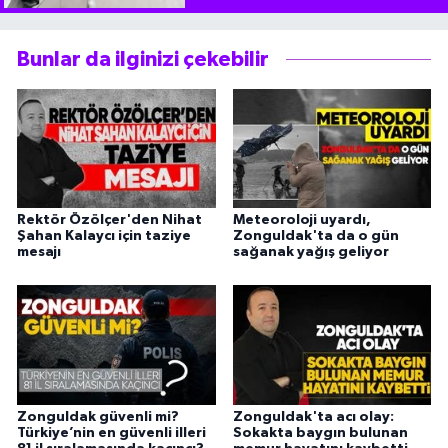
Bunlar da ilginizi çekebilir
Rektör Özölçer'den Nihat
Meteoroloji uyardı,
Şahan Kalaycı için taziye
Zonguldak'ta da o gün
mesajı
sağanak yağış geliyor
Zonguldak güvenli mi?
Zonguldak'ta acı olay:
Türkiye’nin en güvenli illeri
Sokakta baygın bulunan