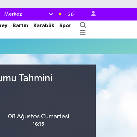
°
Merkez
26
bey
Bartın
Karabük
Spor
rumu Tahmini
08 Ağustos Cumartesi
16:15