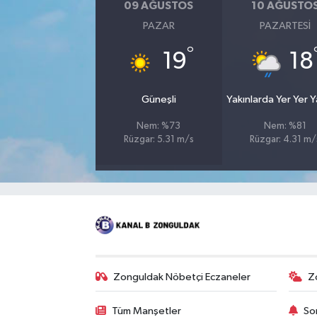
09 AĞUSTOS
10 AĞUSTO
PAZAR
PAZARTESI
°
19
18
Güneşli
Yakınlarda Yer Yer 
Nem: %73
Nem: %81
Rüzgar: 5.31 m/s
Rüzgar: 4.31 m/
Zonguldak Nöbetçi Eczaneler
Z
Tüm Manşetler
So