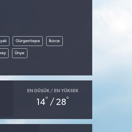
yalı
Gürgentepe
İkizce
bey
Ünye
EN DÜŞÜK / EN YÜKSEK
°
°
14
/ 28