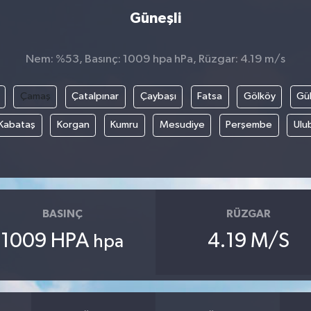
Güneşli
Nem: %53, Basınç: 1009 hpa hPa, Rüzgar: 4.19 m/s
Çamaş
Çatalpınar
Çaybaşı
Fatsa
Gölköy
Gül
Kabataş
Korgan
Kumru
Mesudiye
Perşembe
Ulu
BASINÇ
RÜZGAR
1009 HPA
4.19 M/S
hpa