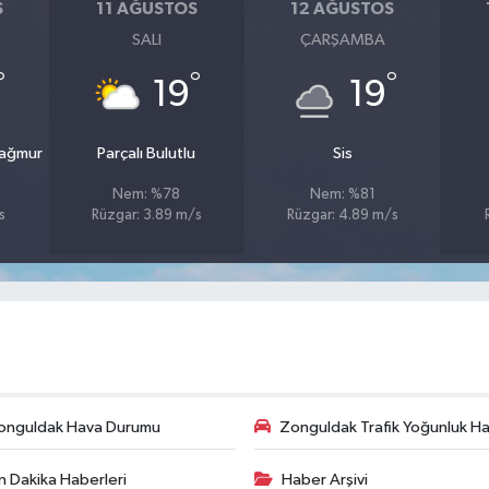
S
11 AĞUSTOS
12 AĞUSTOS
SALI
ÇARŞAMBA
°
°
°
19
19
Yağmur
Parçalı Bulutlu
Sis
Nem: %78
Nem: %81
s
Rüzgar: 3.89 m/s
Rüzgar: 4.89 m/s
onguldak Hava Durumu
Zonguldak Trafik Yoğunluk Har
n Dakika Haberleri
Haber Arşivi