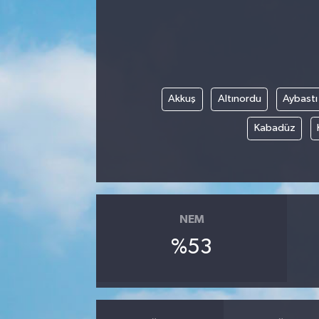
Karabük
Spor
Ulusal
Akkuş
Altınordu
Aybastı
Kabadüz
NEM
%53