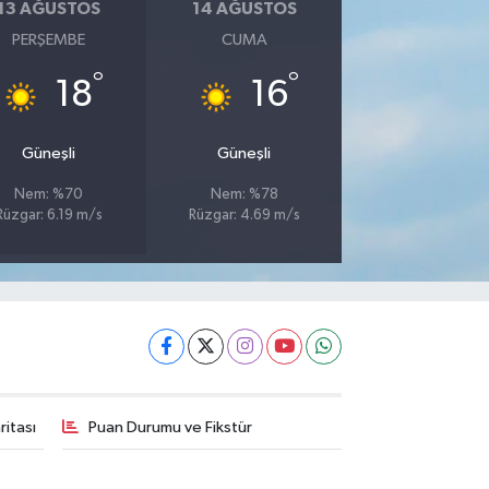
13 AĞUSTOS
14 AĞUSTOS
PERŞEMBE
CUMA
°
°
18
16
Güneşli
Güneşli
Nem: %70
Nem: %78
Rüzgar: 6.19 m/s
Rüzgar: 4.69 m/s
itası
Puan Durumu ve Fikstür