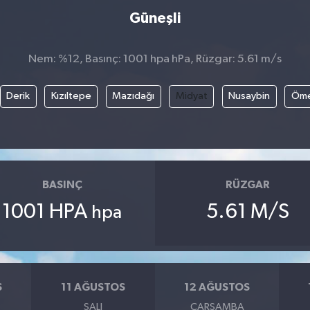
Güneşli
Nem: %12, Basınç: 1001 hpa hPa, Rüzgar: 5.61 m/s
Derik
Kızıltepe
Mazıdağı
Midyat
Nusaybin
Öme
BASINÇ
RÜZGAR
1001 HPA
5.61 M/S
hpa
S
11 AĞUSTOS
12 AĞUSTOS
SALI
ÇARŞAMBA