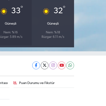
°
°
33
32
Güneşli
Güneşli
Nem: %16
Nem: %18
Rüzgar: 5.89 m/s
Rüzgar: 6.11 m/s
itası
Puan Durumu ve Fikstür