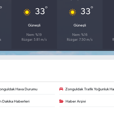
°
°
°
33
33
Güneşli
Güneşli
Nem: %19
Nem: %16
s
Rüzgar: 5.81 m/s
Rüzgar: 7.50 m/s
onguldak Hava Durumu
Zonguldak Trafik Yoğunluk Har
n Dakika Haberleri
Haber Arşivi