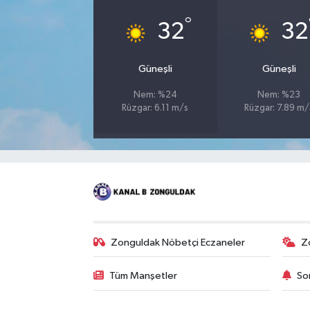
°
32
32
Güneşli
Güneşli
Nem: %24
Nem: %23
Rüzgar: 6.11 m/s
Rüzgar: 7.89 m/
Zonguldak Nöbetçi Eczaneler
Z
Tüm Manşetler
So