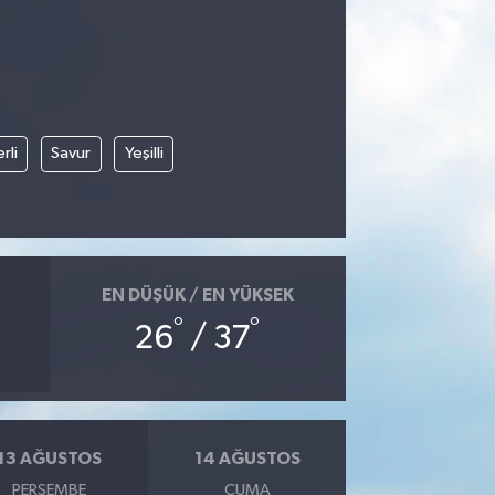
rli
Savur
Yeşilli
EN DÜŞÜK / EN YÜKSEK
°
°
26
/ 37
13 AĞUSTOS
14 AĞUSTOS
PERŞEMBE
CUMA