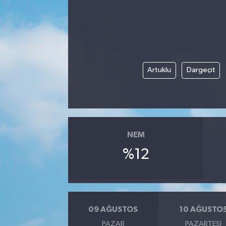
Karabük
Spor
Ulusal
Artuklu
Dargeçit
NEM
%12
09 AĞUSTOS
10 AĞUSTO
PAZAR
PAZARTESI