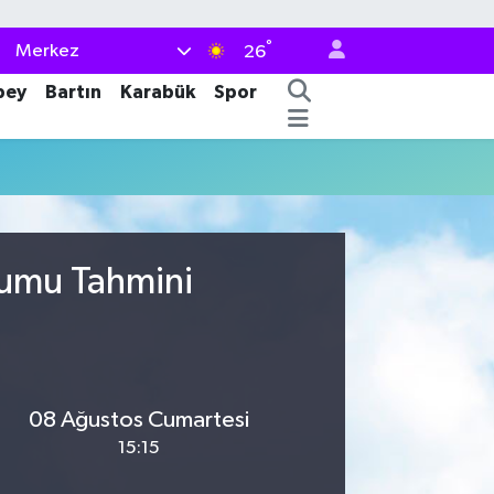
°
Merkez
26
bey
Bartın
Karabük
Spor
rumu Tahmini
08 Ağustos Cumartesi
15:15