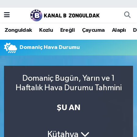
Zonguldak
Zonguldak Nöbetçi Eczaneler
Zonguldak
Kozlu
Ereğli
Çaycuma
Alaplı
D
Kozlu
Zonguldak Hava Durumu
Domaniç Hava Durumu
Ereğli
Zonguldak Trafik Yoğunluk Haritası
Çaycuma
Puan Durumu ve Fikstür
Domaniç Bugün, Yarın ve 1
Alaplı
Tüm Manşetler
Haftalık Hava Durumu Tahmini
Devrek
Son Dakika Haberleri
ŞU AN
Gökçebey
Haber Arşivi
Bartın
Kütahya