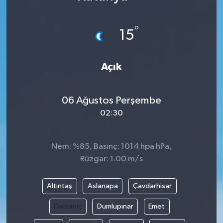
Karabük
°
15
Spor
Açık
Ulusal
06 Ağustos Perşembe
02:30
Nem: %85, Basınç: 1014 hpa hPa,
Rüzgar: 1.00 m/s
Altıntaş
Aslanapa
Çavdarhisar
Domaniç
Dumlupınar
Emet