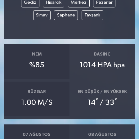
Gediz
Hisarcık
Merkez
Pazarlar
Simav
Şaphane
Tavşanlı
NEM
BASINÇ
%85
1014 HPA
hpa
RÜZGAR
EN DÜŞÜK / EN YÜKSEK
°
°
1.00 M/S
14
/ 33
07 AĞUSTOS
08 AĞUSTOS