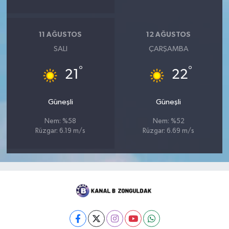
11 AĞUSTOS
12 AĞUSTOS
SALI
ÇARŞAMBA
°
°
21
22
Güneşli
Güneşli
Nem: %58
Nem: %52
Rüzgar: 6.19 m/s
Rüzgar: 6.69 m/s