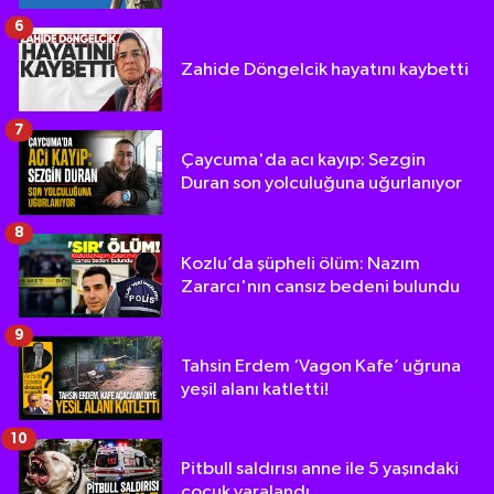
6
Zahide Döngelcik hayatını kaybetti
7
Çaycuma'da acı kayıp: Sezgin
Duran son yolculuğuna uğurlanıyor
8
Kozlu’da şüpheli ölüm: Nazım
Zararcı'nın cansız bedeni bulundu
9
Tahsin Erdem ‘Vagon Kafe’ uğruna
yeşil alanı katletti!
10
Pitbull saldırısı anne ile 5 yaşındaki
çocuk yaralandı