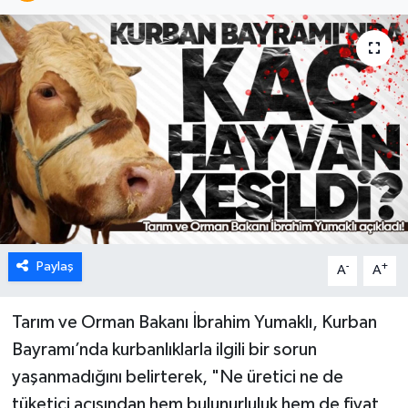
Karabük
Spor
Ulusal
Paylaş
-
+
A
A
Tarım ve Orman Bakanı İbrahim Yumaklı, Kurban
Bayramı’nda kurbanlıklarla ilgili bir sorun
yaşanmadığını belirterek, "Ne üretici ne de
tüketici açısından hem bulunurluluk hem de fiyat