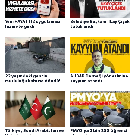
Yeni HAYAT 112 uygulaması
Belediye Başkanı İlkay Çiçek
hizmete girdi
tutuklandı
22 yaşındaki gencin
AHBAP Derneği yönetimine
mutluluğu kabusa döndü!
kayyum atandı
Türkiye, Suudi Arabistan ve
PMYO'ya 3 bin 250 öğrenci