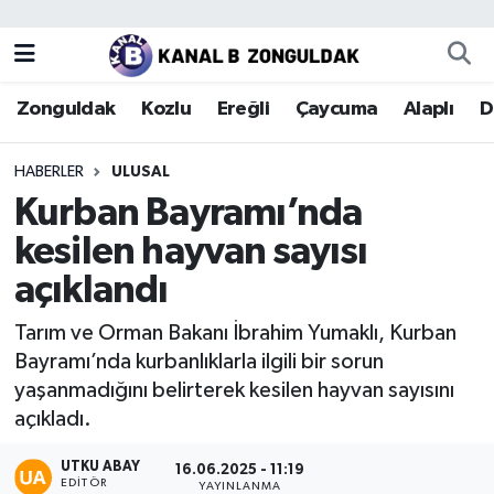
Zonguldak
Zonguldak Nöbetçi Eczaneler
Zonguldak
Kozlu
Ereğli
Çaycuma
Alaplı
D
Kozlu
Zonguldak Hava Durumu
HABERLER
ULUSAL
Ereğli
Zonguldak Trafik Yoğunluk Haritası
Kurban Bayramı’nda
kesilen hayvan sayısı
Çaycuma
Puan Durumu ve Fikstür
açıklandı
Alaplı
Tüm Manşetler
Tarım ve Orman Bakanı İbrahim Yumaklı, Kurban
Bayramı’nda kurbanlıklarla ilgili bir sorun
Devrek
Son Dakika Haberleri
yaşanmadığını belirterek kesilen hayvan sayısını
açıkladı.
Gökçebey
Haber Arşivi
UTKU ABAY
16.06.2025 - 11:19
Bartın
EDITÖR
YAYINLANMA