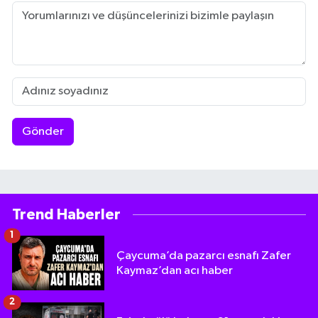
Gönder
Trend Haberler
1
Çaycuma’da pazarcı esnafı Zafer
Kaymaz’dan acı haber
2