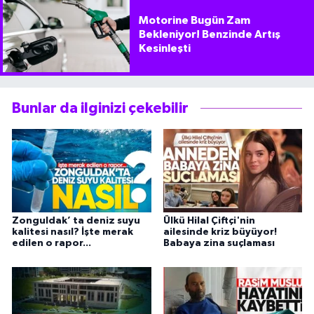
Motorine Bugün Zam
Bekleniyor! Benzinde Artış
Kesinleşti
Bunlar da ilginizi çekebilir
Zonguldak’ ta deniz suyu
Ülkü Hilal Çiftçi'nin
kalitesi nasıl? İşte merak
ailesinde kriz büyüyor!
edilen o rapor...
Babaya zina suçlaması