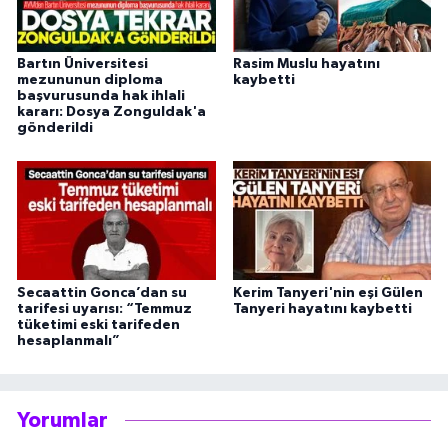
Bartın Üniversitesi
Rasim Muslu hayatını
mezununun diploma
kaybetti
başvurusunda hak ihlali
kararı: Dosya Zonguldak'a
gönderildi
Secaattin Gonca’dan su
Kerim Tanyeri'nin eşi Gülen
tarifesi uyarısı: “Temmuz
Tanyeri hayatını kaybetti
tüketimi eski tarifeden
hesaplanmalı”
Yorumlar