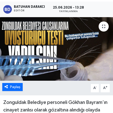
BATUHAN DARAKCI
25.06.2026 - 13:28
Karabük
EDITÖR
YAYINLANMA
Spor
Ulusal
Paylaş
-
+
A
A
Zonguldak Belediye personeli Gökhan Bayram’ın
cinayet zanlısı olarak gözaltına alındığı olayda