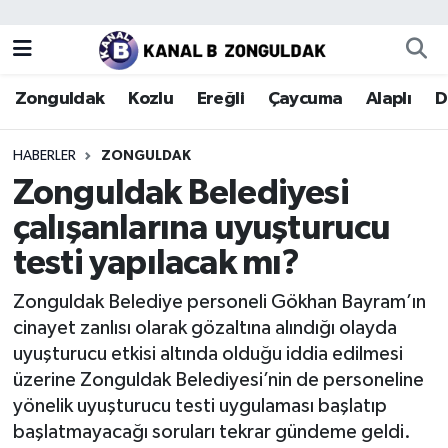
Zonguldak
Zonguldak Nöbetçi Eczaneler
Zonguldak
Kozlu
Ereğli
Çaycuma
Alaplı
D
Kozlu
Zonguldak Hava Durumu
HABERLER
ZONGULDAK
Ereğli
Zonguldak Trafik Yoğunluk Haritası
Zonguldak Belediyesi
çalışanlarına uyuşturucu
Çaycuma
Puan Durumu ve Fikstür
testi yapılacak mı?
Alaplı
Tüm Manşetler
Zonguldak Belediye personeli Gökhan Bayram’ın
cinayet zanlısı olarak gözaltına alındığı olayda
Devrek
Son Dakika Haberleri
uyuşturucu etkisi altında olduğu iddia edilmesi
üzerine Zonguldak Belediyesi’nin de personeline
Gökçebey
Haber Arşivi
yönelik uyuşturucu testi uygulaması başlatıp
başlatmayacağı soruları tekrar gündeme geldi.
Bartın