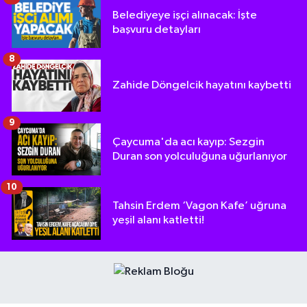
Belediyeye işçi alınacak: İşte
başvuru detayları
8
Zahide Döngelcik hayatını kaybetti
9
Çaycuma'da acı kayıp: Sezgin
Duran son yolculuğuna uğurlanıyor
10
Tahsin Erdem ‘Vagon Kafe’ uğruna
yeşil alanı katletti!