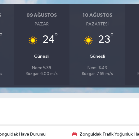
S
09 AĞUSTOS
10 AĞUSTOS
PAZAR
PAZARTESI
°
°
°
24
23
Güneşli
Güneşli
Nem: %39
Nem: %43
/s
Rüzgar: 6.00 m/s
Rüzgar: 7.69 m/s
onguldak Hava Durumu
Zonguldak Trafik Yoğunluk Har