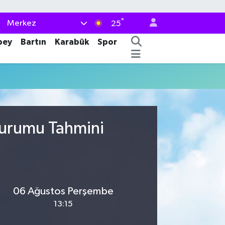
°
Merkez
25
bey
Bartın
Karabük
Spor
Durumu Tahmini
06 Ağustos Perşembe
13:15