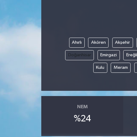
Karabük
Spor
Ulusal
Ahırlı
Akören
Akşehir
Doğanhisar
Emirgazi
Ereğl
Kulu
Meram
NEM
%24