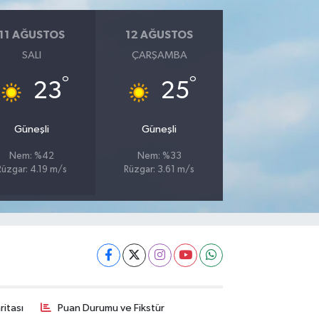
11 AĞUSTOS
12 AĞUSTOS
SALI
ÇARŞAMBA
°
°
23
25
Güneşli
Güneşli
Nem: %42
Nem: %33
Rüzgar: 4.19 m/s
Rüzgar: 3.61 m/s
itası
Puan Durumu ve Fikstür