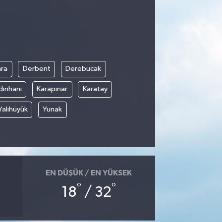
ra
Derbent
Derebucak
dınhanı
Karapınar
Karatay
Yalıhüyük
Yunak
EN DÜŞÜK / EN YÜKSEK
°
°
18
/ 32