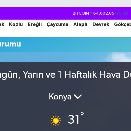
BITCOIN
64.602,05
%0.69
DOLAR
47,5986
%0.06
ak
Kozlu
Ereğli
Çaycuma
Alaplı
Devrek
Gökçe
EURO
55,0700
%0.1
urumu
STERLİN
64,2438
%0.21
GRAM ALTIN
6513.94
%0.32
BİST100
13.768
%48
gün, Yarın ve 1 Haftalık Hava 
Konya
°
31