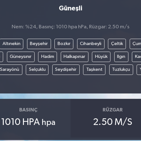
Güneşli
Nem: %24, Basınç: 1010 hpa hPa, Rüzgar: 2.50 m/s
Altınekin
Beyşehir
Bozkır
Cihanbeyli
Çeltik
Çum
i
Güneysınır
Hadim
Halkapınar
Hüyük
Ilgın
Ka
Sarayönü
Selçuklu
Seydişehir
Taşkent
Tuzlukçu
BASINÇ
RÜZGAR
1010 HPA
2.50 M/S
hpa