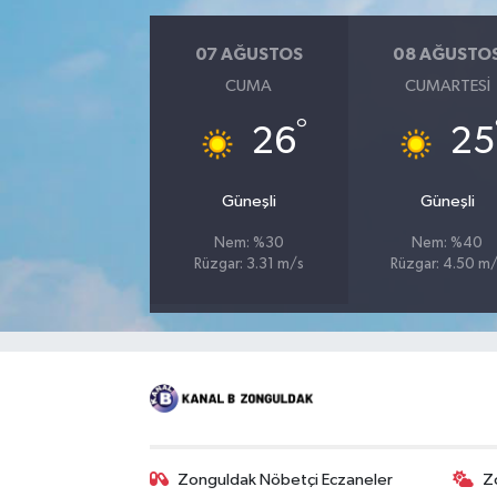
07 AĞUSTOS
08 AĞUSTO
CUMA
CUMARTESI
°
26
25
Güneşli
Güneşli
Nem: %30
Nem: %40
Rüzgar: 3.31 m/s
Rüzgar: 4.50 m
Zonguldak Nöbetçi Eczaneler
Z