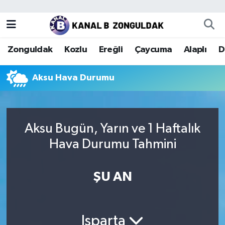
Zonguldak
Zonguldak Nöbetçi Eczaneler
Zonguldak
Kozlu
Ereğli
Çaycuma
Alaplı
D
Kozlu
Zonguldak Hava Durumu
Aksu Hava Durumu
Ereğli
Zonguldak Trafik Yoğunluk Haritası
Çaycuma
Puan Durumu ve Fikstür
Aksu Bugün, Yarın ve 1 Haftalık
Alaplı
Tüm Manşetler
Hava Durumu Tahmini
Devrek
Son Dakika Haberleri
ŞU AN
Gökçebey
Haber Arşivi
Bartın
Isparta