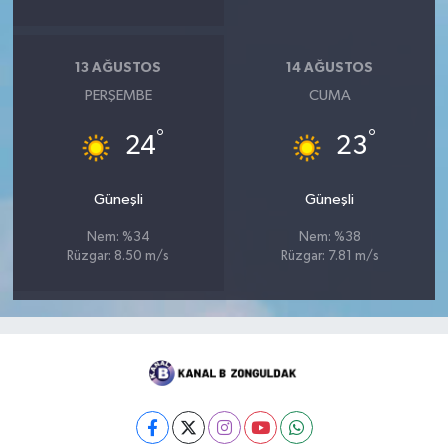
13 AĞUSTOS
14 AĞUSTOS
PERŞEMBE
CUMA
°
°
24
23
Güneşli
Güneşli
Nem: %34
Nem: %38
Rüzgar: 8.50 m/s
Rüzgar: 7.81 m/s