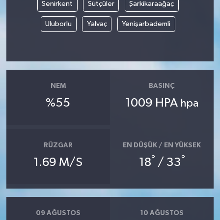
Senirkent
Sütçüler
Şarkikaraağaç
Uluborlu
Yalvaç
Yenişarbademli
NEM
BASINÇ
%55
1009 HPA
hpa
RÜZGAR
EN DÜŞÜK / EN YÜKSEK
°
°
1.69 M/S
18
/ 33
09 AĞUSTOS
10 AĞUSTOS