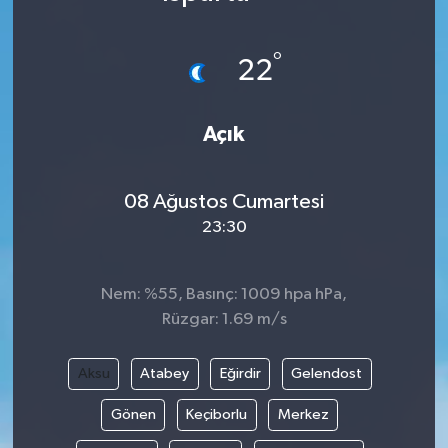
Karabük
°
22
Spor
Açık
Ulusal
08 Ağustos Cumartesi
23:30
Nem: %55, Basınç: 1009 hpa hPa,
Rüzgar: 1.69 m/s
Aksu
Atabey
Eğirdir
Gelendost
Gönen
Keçiborlu
Merkez