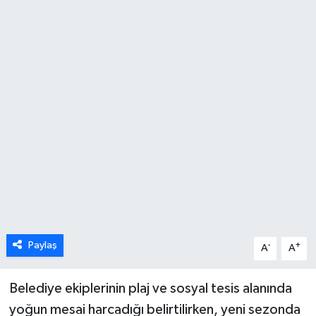
Karabük
Spor
Ulusal
Paylaş
-
+
A
A
Belediye ekiplerinin plaj ve sosyal tesis alanında
yoğun mesai harcadığı belirtilirken, yeni sezonda