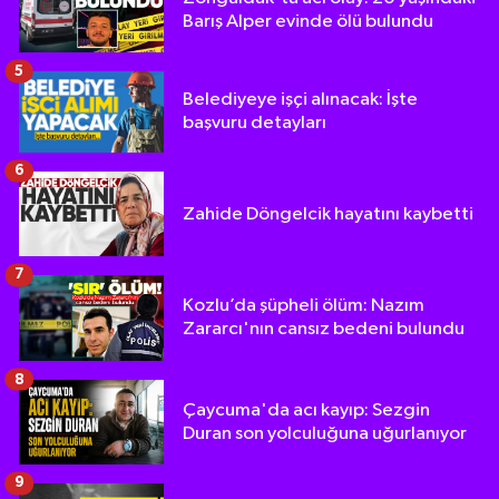
Barış Alper evinde ölü bulundu
5
Belediyeye işçi alınacak: İşte
başvuru detayları
6
Zahide Döngelcik hayatını kaybetti
7
Kozlu’da şüpheli ölüm: Nazım
Zararcı'nın cansız bedeni bulundu
8
Çaycuma'da acı kayıp: Sezgin
Duran son yolculuğuna uğurlanıyor
9