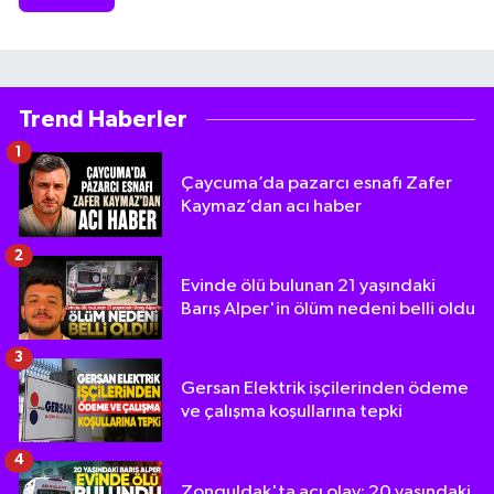
Trend Haberler
1
Çaycuma’da pazarcı esnafı Zafer
Kaymaz’dan acı haber
2
Evinde ölü bulunan 21 yaşındaki
Barış Alper'in ölüm nedeni belli oldu
3
Gersan Elektrik işçilerinden ödeme
ve çalışma koşullarına tepki
4
Zonguldak'ta acı olay: 20 yaşındaki