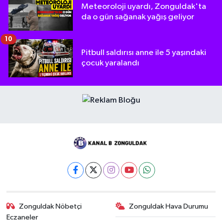
Meteoroloji uyardı, Zonguldak'ta
da o gün sağanak yağış geliyor
10
Pitbull saldırısı anne ile 5 yaşındaki
çocuk yaralandı
Zonguldak Nöbetçi
Zonguldak Hava Durumu
Eczaneler