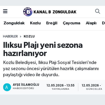
Zonguldak
Zonguldak Nöbetçi Eczaneler
Zonguldak
Kozlu
Ereğli
Çaycuma
Alaplı
D
Kozlu
Zonguldak Hava Durumu
HABERLER
KOZLU
Ereğli
Zonguldak Trafik Yoğunluk Haritası
Ilıksu Plajı yeni sezona
hazırlanıyor
Çaycuma
Puan Durumu ve Fikstür
Kozlu Belediyesi, Ilıksu Plajı Sosyal Tesisleri’nde
Alaplı
Tüm Manşetler
yaz sezonu öncesi yürütülen hazırlık çalışmalarını
paylaştığı video ile duyurdu.
Devrek
Son Dakika Haberleri
AYŞE İSLAMOĞLU
12.05.2026 - 13:55
12.05.2026 - 14
HABER EDITÖRÜ
Gökçebey
Haber Arşivi
YAYINLANMA
GÜNCELLEME
Bartın