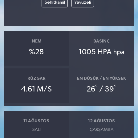
Şehitkamil
Yavuzeli
NEM
BASINÇ
%28
1005 HPA
hpa
RÜZGAR
EN DÜŞÜK / EN YÜKSEK
°
°
4.61 M/S
26
/ 39
11 AĞUSTOS
12 AĞUSTOS
SALI
ÇARŞAMBA