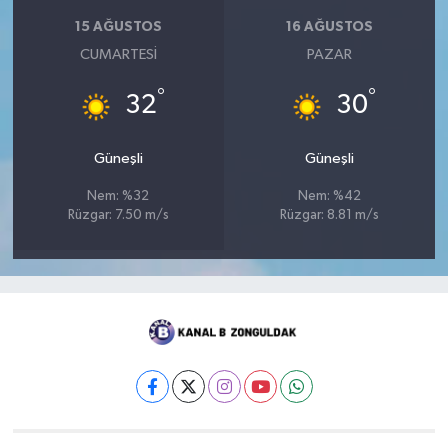
15 AĞUSTOS
16 AĞUSTOS
CUMARTESI
PAZAR
°
°
32
30
Güneşli
Güneşli
Nem: %32
Nem: %42
Rüzgar: 7.50 m/s
Rüzgar: 8.81 m/s