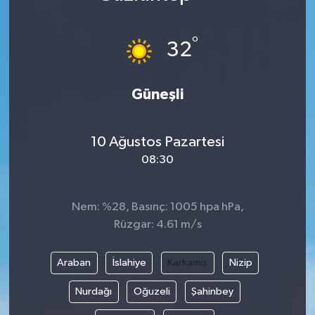
Karabük
°
32
Spor
Güneşli
Ulusal
10 Ağustos Pazartesi
08:30
Nem: %28, Basınç: 1005 hpa hPa,
Rüzgar: 4.61 m/s
Araban
İslahiye
Karkamış
Nizip
Nurdağı
Oğuzeli
Şahinbey