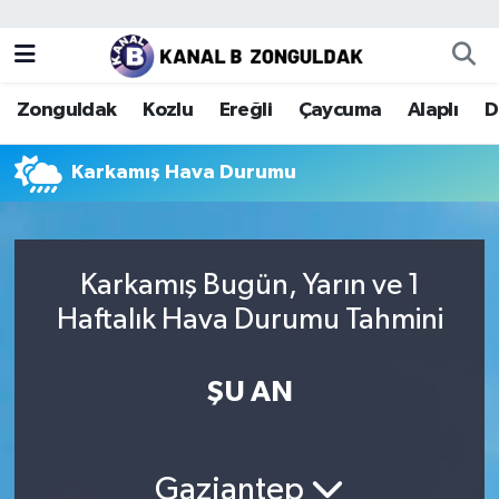
Zonguldak
Zonguldak Nöbetçi Eczaneler
Zonguldak
Kozlu
Ereğli
Çaycuma
Alaplı
D
Kozlu
Zonguldak Hava Durumu
Karkamış Hava Durumu
Ereğli
Zonguldak Trafik Yoğunluk Haritası
Çaycuma
Puan Durumu ve Fikstür
Karkamış Bugün, Yarın ve 1
Alaplı
Tüm Manşetler
Haftalık Hava Durumu Tahmini
Devrek
Son Dakika Haberleri
ŞU AN
Gökçebey
Haber Arşivi
Bartın
Gaziantep