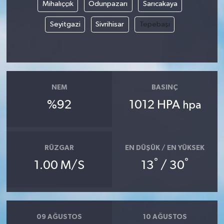
Mihalıççık
Odunpazarı
Sarıcakaya
Seyitgazi
Sivrihisar
Tepebaşı
NEM
BASINÇ
%92
1012 HPA
hpa
RÜZGAR
EN DÜŞÜK / EN YÜKSEK
°
°
1.00 M/S
13
/ 30
09 AĞUSTOS
10 AĞUSTOS