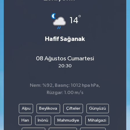
Karabük
°
14
Spor
Hafif Sağanak
Ulusal
08 Ağustos Cumartesi
20:30
Nem: %92, Basınç: 1012 hpa hPa,
Rüzgar: 1.00 m/s
Alpu
Beylikova
Çifteler
Günyüzü
Han
İnönü
Mahmudiye
Mihalgazi