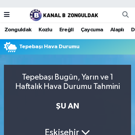
Zonguldak
Zonguldak Nöbetçi Eczaneler
Zonguldak
Kozlu
Ereğli
Çaycuma
Alaplı
D
Kozlu
Zonguldak Hava Durumu
Tepebaşı Hava Durumu
Ereğli
Zonguldak Trafik Yoğunluk Haritası
Çaycuma
Puan Durumu ve Fikstür
Tepebaşı Bugün, Yarın ve 1
Alaplı
Tüm Manşetler
Haftalık Hava Durumu Tahmini
Devrek
Son Dakika Haberleri
ŞU AN
Gökçebey
Haber Arşivi
Bartın
Eskişehir