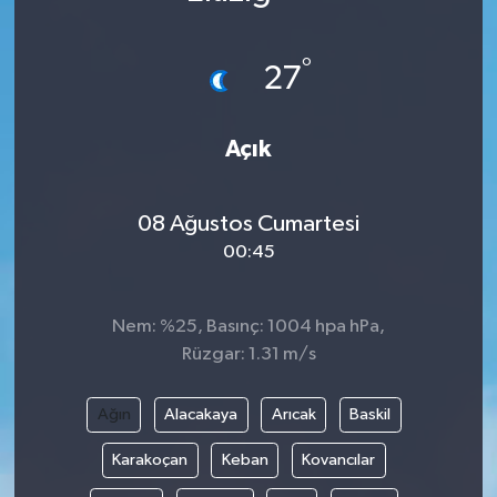
Karabük
°
27
Spor
Açık
Ulusal
08 Ağustos Cumartesi
00:45
Nem: %25, Basınç: 1004 hpa hPa,
Rüzgar: 1.31 m/s
Ağın
Alacakaya
Arıcak
Baskil
Karakoçan
Keban
Kovancılar