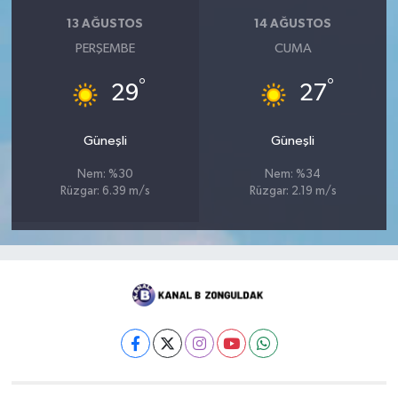
13 AĞUSTOS
14 AĞUSTOS
PERŞEMBE
CUMA
°
°
29
27
Güneşli
Güneşli
Nem: %30
Nem: %34
Rüzgar: 6.39 m/s
Rüzgar: 2.19 m/s