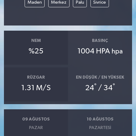
Maden
Merkez
Palu
Sivrice
NEM
BASINÇ
%25
1004 HPA
hpa
RÜZGAR
EN DÜŞÜK / EN YÜKSEK
°
°
1.31 M/S
24
/ 34
09 AĞUSTOS
10 AĞUSTOS
PAZAR
PAZARTESI