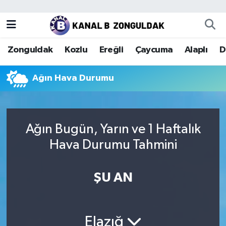
Zonguldak
Zonguldak Nöbetçi Eczaneler
Zonguldak
Kozlu
Ereğli
Çaycuma
Alaplı
D
Kozlu
Zonguldak Hava Durumu
Ağın Hava Durumu
Ereğli
Zonguldak Trafik Yoğunluk Haritası
Çaycuma
Puan Durumu ve Fikstür
Ağın Bugün, Yarın ve 1 Haftalık
Alaplı
Tüm Manşetler
Hava Durumu Tahmini
Devrek
Son Dakika Haberleri
ŞU AN
Gökçebey
Haber Arşivi
Bartın
Elazığ