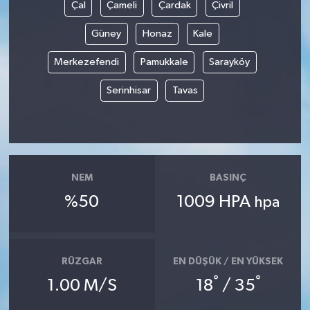
Çal
Çameli
Çardak
Çivril
Güney
Honaz
Kale
Merkezefendi
Pamukkale
Sarayköy
Serinhisar
Tavas
NEM
BASINÇ
%50
1009 HPA
hpa
RÜZGAR
EN DÜŞÜK / EN YÜKSEK
°
°
1.00 M/S
18
/ 35