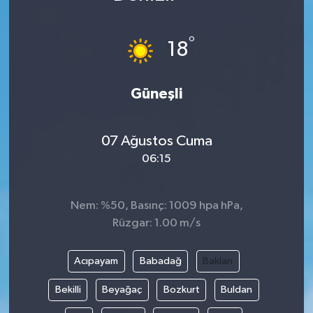
Karabük
°
18
Spor
Güneşli
Ulusal
07 Ağustos Cuma
06:15
Nem: %50, Basınç: 1009 hpa hPa,
Rüzgar: 1.00 m/s
Acıpayam
Babadağ
Baklan
Bekilli
Beyağaç
Bozkurt
Buldan