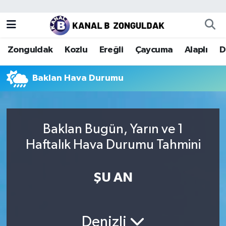
Zonguldak
Zonguldak Nöbetçi Eczaneler
Zonguldak
Kozlu
Ereğli
Çaycuma
Alaplı
D
Kozlu
Zonguldak Hava Durumu
Baklan Hava Durumu
Ereğli
Zonguldak Trafik Yoğunluk Haritası
Çaycuma
Puan Durumu ve Fikstür
Baklan Bugün, Yarın ve 1
Alaplı
Tüm Manşetler
Haftalık Hava Durumu Tahmini
Devrek
Son Dakika Haberleri
ŞU AN
Gökçebey
Haber Arşivi
Bartın
Denizli