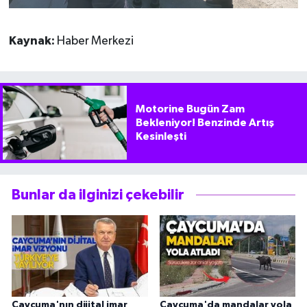
Kaynak:
Haber Merkezi
Motorine Bugün Zam
Bekleniyor! Benzinde Artış
Kesinleşti
Bunlar da ilginizi çekebilir
Caycuma'nın dijital imar
Çaycuma'da mandalar yola