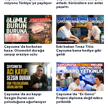
vizyonu Türkiye'ye yayılıyor
atladı: Sürücülere zor anlar
yaşattı
Çaycuma'da korkutan
Eski bakan Tınaz Titiz:
kaza: Otomobil durağa
Çaycuma bana hediye gibi
çarpıp araziye uçtu
geldi
Çaycuma'da acı kayıp:
Çaycuma’da “Ev Genci”
Sezgin Duran son
Projesi diploma değil mikro
yolculuğuna uğurlanıyor
yetkinlik