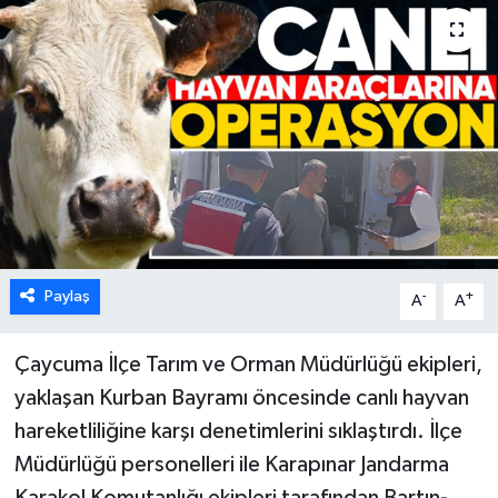
Karabük
Spor
Ulusal
Paylaş
-
+
A
A
Çaycuma İlçe Tarım ve Orman Müdürlüğü ekipleri,
yaklaşan Kurban Bayramı öncesinde canlı hayvan
hareketliliğine karşı denetimlerini sıklaştırdı. İlçe
Müdürlüğü personelleri ile Karapınar Jandarma