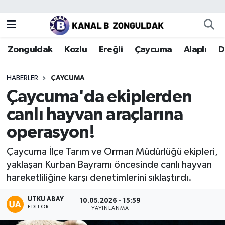
Zonguldak
Zonguldak Nöbetçi Eczaneler
Zonguldak
Kozlu
Ereğli
Çaycuma
Alaplı
D
Kozlu
Zonguldak Hava Durumu
HABERLER
ÇAYCUMA
Ereğli
Zonguldak Trafik Yoğunluk Haritası
Çaycuma'da ekiplerden
canlı hayvan araçlarına
Çaycuma
Puan Durumu ve Fikstür
operasyon!
Alaplı
Tüm Manşetler
Çaycuma İlçe Tarım ve Orman Müdürlüğü ekipleri,
yaklaşan Kurban Bayramı öncesinde canlı hayvan
Devrek
Son Dakika Haberleri
hareketliliğine karşı denetimlerini sıklaştırdı.
Gökçebey
Haber Arşivi
UTKU ABAY
10.05.2026 - 15:59
EDITÖR
YAYINLANMA
Bartın