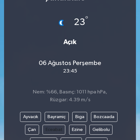
Karabük
°
23
Spor
Açık
Ulusal
06 Ağustos Perşembe
23:45
Nem: %66, Basınç: 1011 hpa hPa,
Rüzgar: 4.39 m/s
Ayvacık
Bayramiç
Biga
Bozcaada
Çan
Eceabat
Ezine
Gelibolu