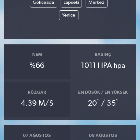
Gökçeada
Lapseki
Merkez
Yenice
NEM
BASINÇ
%66
1011 HPA
hpa
RÜZGAR
EN DÜŞÜK / EN YÜKSEK
°
°
4.39 M/S
20
/ 35
07 AĞUSTOS
08 AĞUSTOS