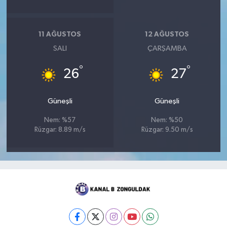
11 AĞUSTOS
12 AĞUSTOS
SALI
ÇARŞAMBA
°
°
26
27
Güneşli
Güneşli
Nem: %57
Nem: %50
Rüzgar: 8.89 m/s
Rüzgar: 9.50 m/s