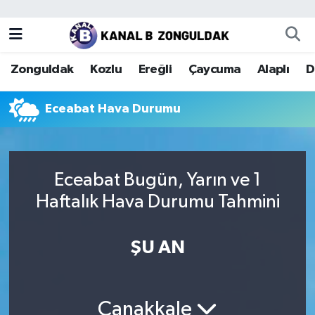
Zonguldak
Zonguldak Nöbetçi Eczaneler
Zonguldak
Kozlu
Ereğli
Çaycuma
Alaplı
D
Kozlu
Zonguldak Hava Durumu
Eceabat Hava Durumu
Ereğli
Zonguldak Trafik Yoğunluk Haritası
Çaycuma
Puan Durumu ve Fikstür
Eceabat Bugün, Yarın ve 1
Alaplı
Tüm Manşetler
Haftalık Hava Durumu Tahmini
Devrek
Son Dakika Haberleri
ŞU AN
Gökçebey
Haber Arşivi
Bartın
Çanakkale