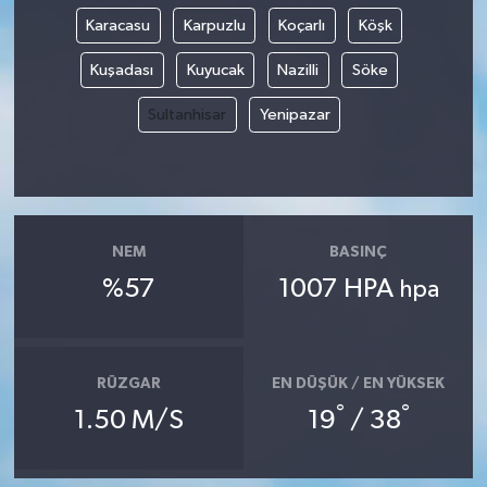
Karacasu
Karpuzlu
Koçarlı
Köşk
Kuşadası
Kuyucak
Nazilli
Söke
Sultanhisar
Yenipazar
NEM
BASINÇ
%57
1007 HPA
hpa
RÜZGAR
EN DÜŞÜK / EN YÜKSEK
°
°
1.50 M/S
19
/ 38