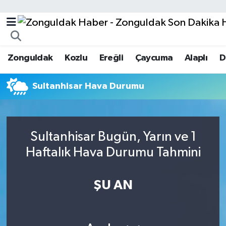
Zonguldak
Zonguldak Nöbetçi Eczaneler
Zonguldak
Kozlu
Ereğli
Çaycuma
Alaplı
D
Kozlu
Zonguldak Hava Durumu
Sultanhisar Hava Durumu
Ereğli
Zonguldak Trafik Yoğunluk Haritası
Çaycuma
Puan Durumu ve Fikstür
Sultanhisar Bugün, Yarın ve 1
Alaplı
Tüm Manşetler
Haftalık Hava Durumu Tahmini
Devrek
Son Dakika Haberleri
ŞU AN
Gökçebey
Haber Arşivi
Bartın