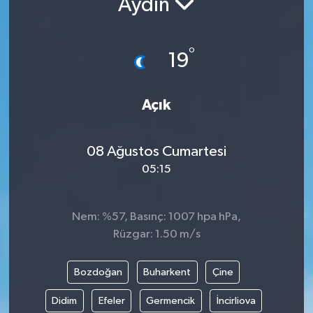
Aydın
Karabük
°
19
Spor
Ulusal
Açık
08 Ağustos Cumartesi
05:15
Nem: %57, Basınç: 1007 hpa hPa,
Rüzgar: 1.50 m/s
Bozdoğan
Buharkent
Çine
Didim
Efeler
Germencik
İncirliova