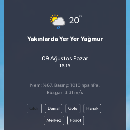
Karabük
°
20
Spor
Yakınlarda Yer Yer Yağmur
Ulusal
09 Ağustos Pazar
16:15
Nem: %67, Basınç: 1010 hpa hPa,
Rüzgar: 3.31 m/s
Çıldır
Damal
Göle
Hanak
Merkez
Posof