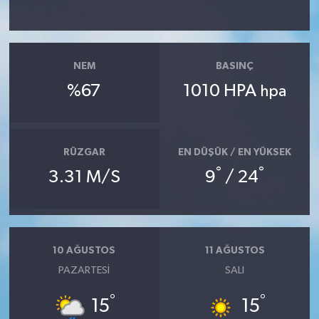
NEM
BASINÇ
%67
1010 HPA
hpa
RÜZGAR
EN DÜŞÜK / EN YÜKSEK
°
°
3.31 M/S
9
/ 24
10 AĞUSTOS
11 AĞUSTOS
PAZARTESI
SALI
°
°
15
15