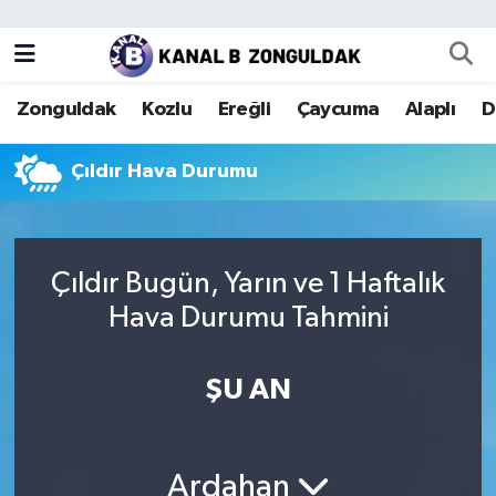
Zonguldak
Zonguldak Nöbetçi Eczaneler
Zonguldak
Kozlu
Ereğli
Çaycuma
Alaplı
D
Kozlu
Zonguldak Hava Durumu
Çıldır Hava Durumu
Ereğli
Zonguldak Trafik Yoğunluk Haritası
Çaycuma
Puan Durumu ve Fikstür
Çıldır Bugün, Yarın ve 1 Haftalık
Alaplı
Tüm Manşetler
Hava Durumu Tahmini
Devrek
Son Dakika Haberleri
ŞU AN
Gökçebey
Haber Arşivi
Bartın
Ardahan