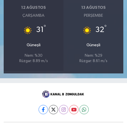
12 AĞUSTOS
13 AĞUSTOS
ÇARŞAMBA
PERŞEMBE
°
°
31
32
Güneşli
Güneşli
Nem: %30
Nem: %29
Rüzgar: 8.89 m/s
Rüzgar: 8.61 m/s