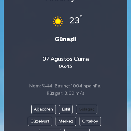
Karabük
°
23
Spor
Güneşli
Ulusal
07 Ağustos Cuma
06:45
Nem: %44, Basınç: 1004 hpa hPa,
Rüzgar: 3.69 m/s
Ağaçören
Eskil
Gülağaç
Güzelyurt
Merkez
Ortaköy