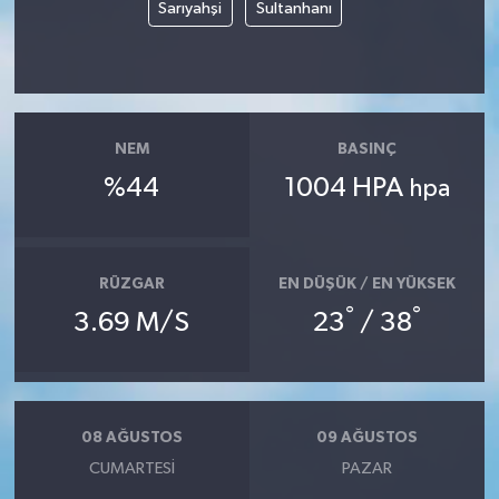
Sarıyahşi
Sultanhanı
NEM
BASINÇ
%44
1004 HPA
hpa
RÜZGAR
EN DÜŞÜK / EN YÜKSEK
°
°
3.69 M/S
23
/ 38
08 AĞUSTOS
09 AĞUSTOS
CUMARTESI
PAZAR