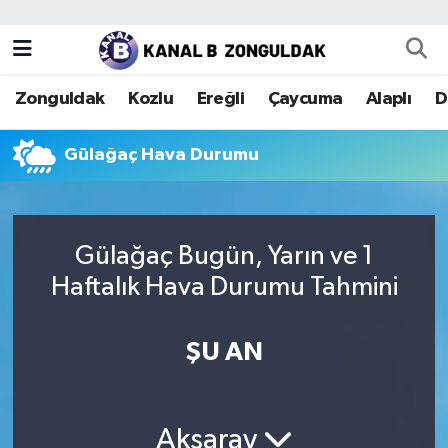
Zonguldak
Zonguldak Nöbetçi Eczaneler
Zonguldak
Kozlu
Ereğli
Çaycuma
Alaplı
D
Kozlu
Zonguldak Hava Durumu
Gülağaç Hava Durumu
Ereğli
Zonguldak Trafik Yoğunluk Haritası
Çaycuma
Puan Durumu ve Fikstür
Gülağaç Bugün, Yarın ve 1
Alaplı
Tüm Manşetler
Haftalık Hava Durumu Tahmini
Devrek
Son Dakika Haberleri
ŞU AN
Gökçebey
Haber Arşivi
Bartın
Aksaray