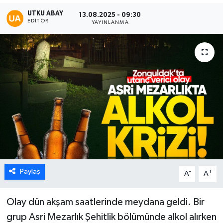
UTKU ABAY
13.08.2025 - 09:30
Karabük
EDITÖR
YAYINLANMA
Spor
Ulusal
Paylaş
-
+
A
A
Olay dün akşam saatlerinde meydana geldi. Bir
grup Asri Mezarlık Şehitlik bölümünde alkol alırken