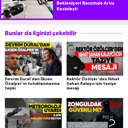
Bekleniyor! Benzinde Artış
Kesinleşti
Bunlar da ilginizi çekebilir
Devrim Dural’dan İlksen
Rektör Özölçer'den Nihat
Özalper’in tutuklanmasına
Şahan Kalaycı için taziye
tepki
mesajı