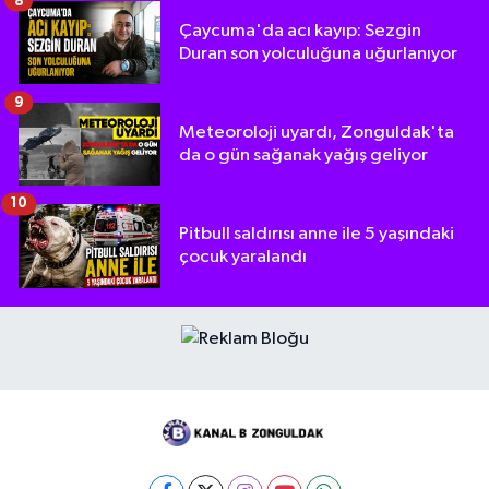
8
Çaycuma'da acı kayıp: Sezgin
Duran son yolculuğuna uğurlanıyor
9
Meteoroloji uyardı, Zonguldak'ta
da o gün sağanak yağış geliyor
10
Pitbull saldırısı anne ile 5 yaşındaki
çocuk yaralandı