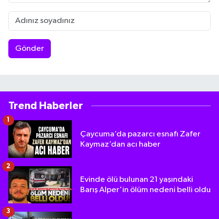
Gönder
Trend Haberler
1
Çaycuma’da pazarcı esnafı Zafer
Kaymaz’dan acı haber
2
Evinde ölü bulunan 21 yaşındaki
Barış Alper'in ölüm nedeni belli oldu
3