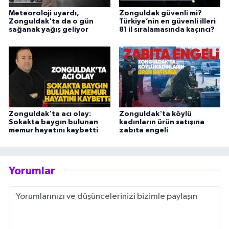
Meteoroloji uyardı,
Zonguldak güvenli mi?
Zonguldak'ta da o gün
Türkiye’nin en güvenli illeri
sağanak yağış geliyor
81 il sıralamasında kaçıncı?
Zonguldak'ta acı olay:
Zonguldak'ta köylü
Sokakta baygın bulunan
kadınların ürün satışına
memur hayatını kaybetti
zabıta engeli
Yorumlar