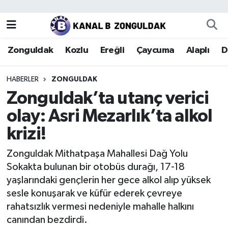
Zonguldak
Zonguldak Nöbetçi Eczaneler
Zonguldak
Kozlu
Ereğli
Çaycuma
Alaplı
D
Kozlu
Zonguldak Hava Durumu
HABERLER
ZONGULDAK
Ereğli
Zonguldak Trafik Yoğunluk Haritası
Zonguldak’ta utanç verici
olay: Asri Mezarlık’ta alkol
Çaycuma
Puan Durumu ve Fikstür
krizi!
Alaplı
Tüm Manşetler
Zonguldak Mithatpaşa Mahallesi Dağ Yolu
Sokakta bulunan bir otobüs durağı, 17-18
Devrek
Son Dakika Haberleri
yaşlarındaki gençlerin her gece alkol alıp yüksek
sesle konuşarak ve küfür ederek çevreye
Gökçebey
Haber Arşivi
rahatsızlık vermesi nedeniyle mahalle halkını
canından bezdirdi.
Bartın