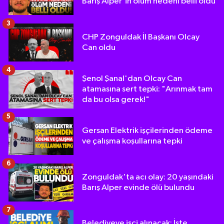
Barış Alper'in ölüm nedeni belli oldu
3
CHP Zonguldak İl Başkanı Olcay
Can oldu
4
Şenol Şanal'dan Olcay Can
atamasına sert tepki: "Arınmak tam
da bu olsa gerek!"
5
Gersan Elektrik işçilerinden ödeme
ve çalışma koşullarına tepki
6
Zonguldak'ta acı olay: 20 yaşındaki
Barış Alper evinde ölü bulundu
7
Belediyeye işçi alınacak: İşte