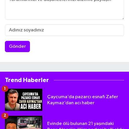
Gönder
Trend Haberler
1
Çaycuma’da pazarcı esnafı Zafer
Kaymaz’dan acı haber
2
Evinde ölü bulunan 21 yaşındaki