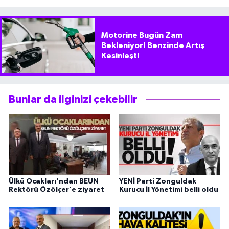
Motorine Bugün Zam
Bekleniyor! Benzinde Artış
Kesinleşti
Bunlar da ilginizi çekebilir
Ülkü Ocakları'ndan BEUN
YENİ Parti Zonguldak
Rektörü Özölçer'e ziyaret
Kurucu İl Yönetimi belli oldu