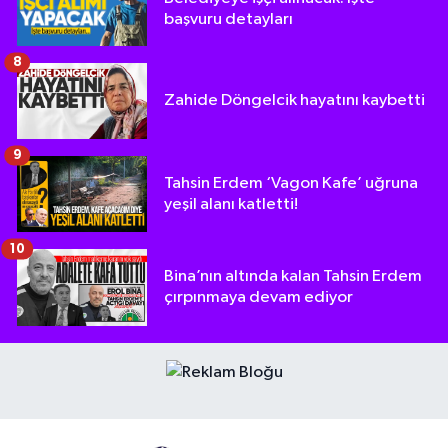
başvuru detayları
8
Zahide Döngelcik hayatını kaybetti
9
Tahsin Erdem ‘Vagon Kafe’ uğruna
yeşil alanı katletti!
10
Bina’nın altında kalan Tahsin Erdem
çırpınmaya devam ediyor