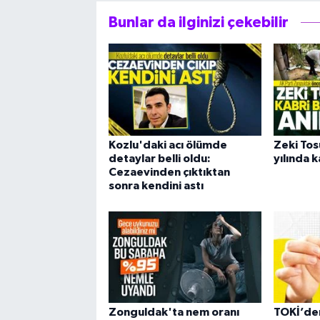
Bunlar da ilginizi çekebilir
Kozlu'daki acı ölümde
Zeki Tosu
detaylar belli oldu:
yılında k
Cezaevinden çıktıktan
sonra kendini astı
Zonguldak'ta nem oranı
TOKİ’de