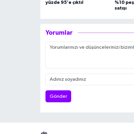
yüzde 95'e çıktı!
%10 peşi
satışı
Yorumlar
Gönder