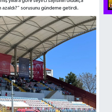
ş yıllara göre seyirci sayısının oldukça
en azaldı?” sorusunu gündeme getirdi.