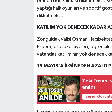
oranda boş kalması dikkat çekti. Re
yaptığı halk oyunları ve sportif göste
dikkat çekti.
KATILIM YOK DENECEK KADAR A
Zonguldak Valisi Osman Hacıbektaş
Erdem, protokol üyeleri, öğrenciler 
vatandaş katılımının yok denecek k
19 MAYIS'A İLGİ NEDEN AZALDI?
Zeki Tosun, v
anıldı
İçeriği Görünt