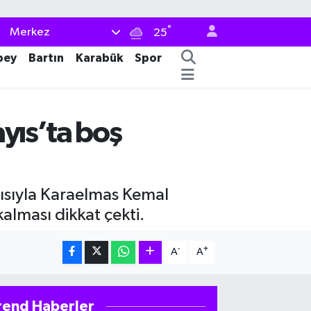
°
Merkez
25
bey
Bartın
Karabük
Spor
ayıs’ta boş
ısıyla Karaelmas Kemal
lması dikkat çekti.
-
+
A
A
rend Haberler