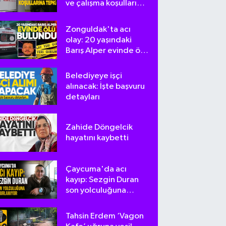
ve çalışma koşullarına
tepki
Zonguldak'ta acı
olay: 20 yaşındaki
Barış Alper evinde ölü
bulundu
Belediyeye işçi
alınacak: İşte başvuru
detayları
Zahide Döngelcik
hayatını kaybetti
Çaycuma'da acı
kayıp: Sezgin Duran
son yolculuğuna
uğurlanıyor
Tahsin Erdem ‘Vagon