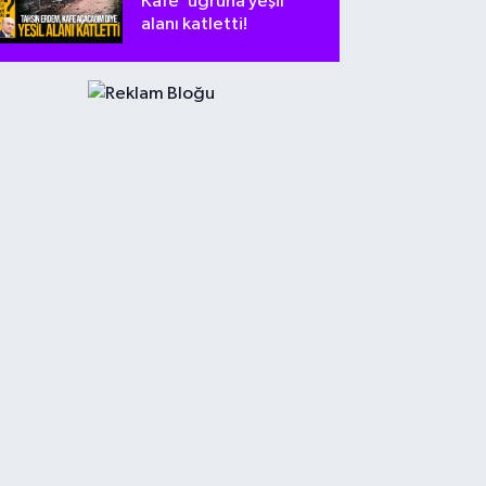
Kafe’ uğruna yeşil
alanı katletti!