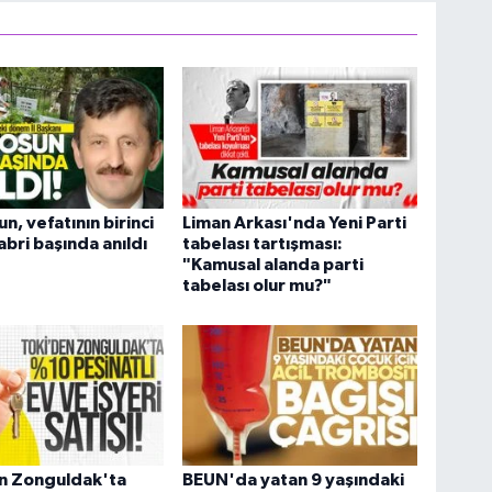
n, vefatının birinci
Liman Arkası'nda Yeni Parti
abri başında anıldı
tabelası tartışması:
"Kamusal alanda parti
tabelası olur mu?"
n Zonguldak'ta
BEUN'da yatan 9 yaşındaki