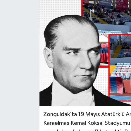
Karabük
Spor
Ulusal
Zonguldak’ta 19 Mayıs Atatürk’ü An
Karaelmas Kemal Köksal Stadyumu’