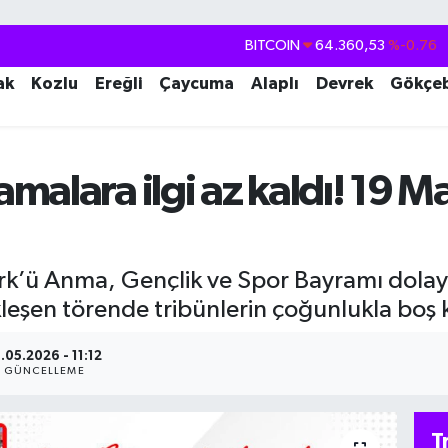
DOLAR
47,7069
%0.17
EURO
55,0265
%0.01
ak
Kozlu
Ereğli
Çaycuma
Alaplı
Devrek
Gökçe
STERLİN
64,1897
%0.02
GRAM ALTIN
6618.49
%2.12
alara ilgi az kaldı! 19 M
BİST100
13.887
%64
BITCOIN
64.360,53
%-0.76
rk’ü Anma, Gençlik ve Spor Bayramı dolay
şen törende tribünlerin çoğunlukla boş ka
.05.2026 - 11:12
GÜNCELLEME
T