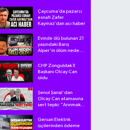
Çaycuma’da pazarcı
esnafı Zafer
Kaymaz’dan acı haber
Evinde ölü bulunan 21
yaşındaki Barış
Alper'in ölüm nedeni
belli oldu
CHP Zonguldak İl
Başkanı Olcay Can
oldu
Şenol Şanal'dan
Olcay Can atamasına
sert tepki: "Arınmak
tam da bu olsa
gerek!"
Gersan Elektrik
işçilerinden ödeme