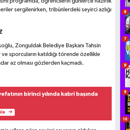
smi programda, öğrencilerin günlerce hazırlık
riler sergilenirken, tribünlerdeki seyirci azlığı
6
Z
7
oğlu, Zonguldak Belediye Başkanı Tahsin
ve sporcuların katıldığı törende özellikle
adar az olması gözlerden kaçmadı.
8
9
efatının birinci yılında kabri başında
üle
10