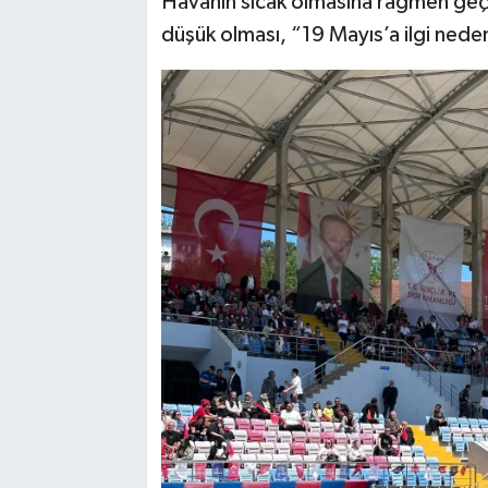
Havanın sıcak olmasına rağmen geçmi
düşük olması, “19 Mayıs’a ilgi ned