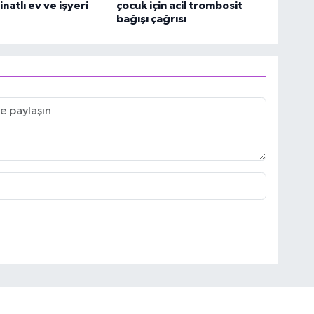
natlı ev ve işyeri
çocuk için acil trombosit
bağışı çağrısı