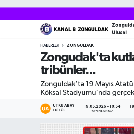
Zonguldak
Zonguldak Nöbetçi Eczaneler
Zonguld
Ulusal
Kozlu
Zonguldak Hava Durumu
HABERLER
ZONGULDAK
Ereğli
Zonguldak Trafik Yoğunluk Haritası
Zongudak'ta kutlam
tribünler...
Çaycuma
Puan Durumu ve Fikstür
Zonguldak’ta 19 Mayıs Atatü
Alaplı
Tüm Manşetler
Köksal Stadyumu’nda gerçekle
Devrek
Son Dakika Haberleri
UTKU ABAY
19.05.2026 - 10:54
19
EDITÖR
YAYINLANMA
Gökçebey
Haber Arşivi
Bartın