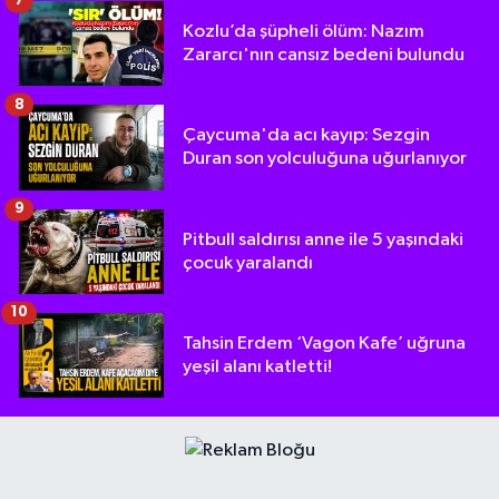
7
Kozlu’da şüpheli ölüm: Nazım
Zararcı'nın cansız bedeni bulundu
8
Çaycuma'da acı kayıp: Sezgin
Duran son yolculuğuna uğurlanıyor
9
Pitbull saldırısı anne ile 5 yaşındaki
çocuk yaralandı
10
Tahsin Erdem ‘Vagon Kafe’ uğruna
yeşil alanı katletti!