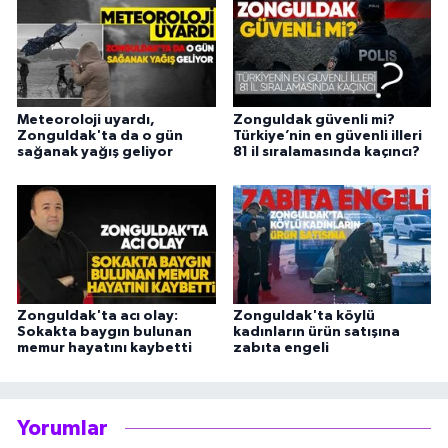
Meteoroloji uyardı,
Zonguldak güvenli mi?
Zonguldak'ta da o gün
Türkiye’nin en güvenli illeri
sağanak yağış geliyor
81 il sıralamasında kaçıncı?
Zonguldak'ta acı olay:
Zonguldak'ta köylü
Sokakta baygın bulunan
kadınların ürün satışına
memur hayatını kaybetti
zabıta engeli
Yorumlar