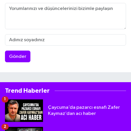
Gönder
Trend Haberler
1
Çaycuma’da pazarcı esnafı Zafer
Kaymaz’dan acı haber
2