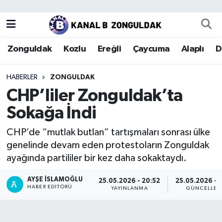
Zonguldak
Zonguldak Nöbetçi Eczaneler
Zonguldak
Kozlu
Ereğli
Çaycuma
Alaplı
D
Kozlu
Zonguldak Hava Durumu
HABERLER
ZONGULDAK
Ereğli
Zonguldak Trafik Yoğunluk Haritası
CHP’liler Zonguldak’ta
Sokağa İndi
Çaycuma
Puan Durumu ve Fikstür
CHP’de “mutlak butlan” tartışmaları sonrası ülke
Alaplı
Tüm Manşetler
genelinde devam eden protestoların Zonguldak
ayağında partililer bir kez daha sokaktaydı.
Devrek
Son Dakika Haberleri
AYŞE İSLAMOĞLU
25.05.2026 - 20:52
25.05.2026 - 
HABER EDITÖRÜ
Gökçebey
Haber Arşivi
YAYINLANMA
GÜNCELLEM
Bartın