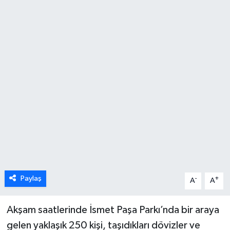
Karabük
Spor
Ulusal
Paylaş
-
+
A
A
Akşam saatlerinde İsmet Paşa Parkı’nda bir araya
gelen yaklaşık 250 kişi, taşıdıkları dövizler ve