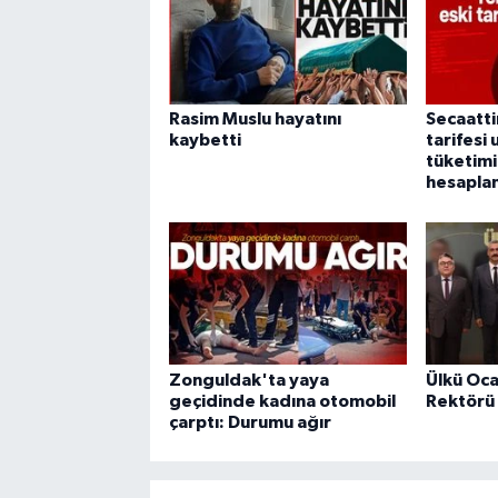
Rasim Muslu hayatını
Secaatti
kaybetti
tarifesi
tüketimi
hesapla
Zonguldak'ta yaya
Ülkü Oc
geçidinde kadına otomobil
Rektörü 
çarptı: Durumu ağır