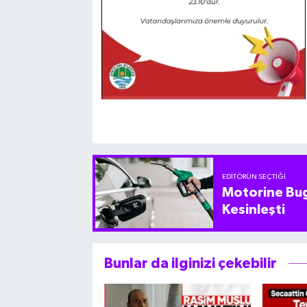
EDITÖRÜN SEÇTIĞI
Motorine Bug
Kesinleşti
Bunlar da ilginizi çekebilir