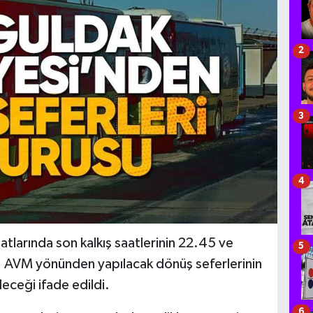
2
3
4
tlarında son kalkış saatlerinin 22.45 ve
5
i. AVM yönünden yapılacak dönüş seferlerinin
eceği ifade edildi.
6