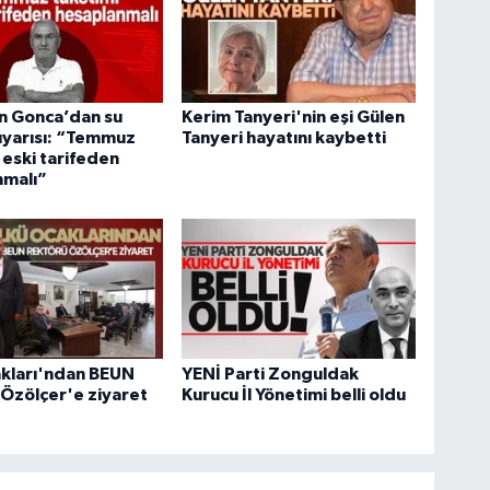
n Gonca’dan su
Kerim Tanyeri'nin eşi Gülen
 uyarısı: “Temmuz
Tanyeri hayatını kaybetti
 eski tarifeden
nmalı”
akları'ndan BEUN
YENİ Parti Zonguldak
Özölçer'e ziyaret
Kurucu İl Yönetimi belli oldu