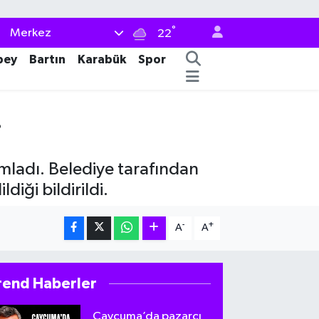
°
Merkez
22
bey
Bartın
Karabük
Spor
i
mladı. Belediye tarafından
iği bildirildi.
-
+
A
A
rend Haberler
Çaycuma’da pazarcı