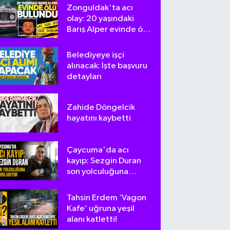
Zonguldak'ta acı
olay: 20 yaşındaki
Barış Alper evinde ölü
bulundu
Belediyeye işçi
alınacak: İşte başvuru
detayları
Zahide Döngelcik
hayatını kaybetti
Çaycuma'da acı
kayıp: Sezgin Duran
son yolculuğuna
uğurlanıyor
Tahsin Erdem ‘Vagon
Kafe’ uğruna yeşil
alanı katletti!