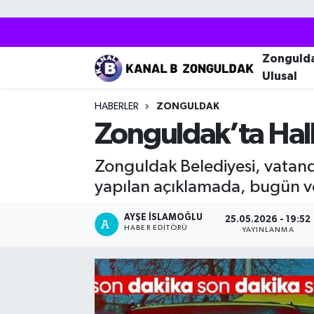
Zonguldak
Zonguldak Nöbetçi Eczaneler
Zonguld
Ulusal
Kozlu
Zonguldak Hava Durumu
HABERLER
ZONGULDAK
Ereğli
Zonguldak Trafik Yoğunluk Haritası
Zonguldak’ta Halk
Çaycuma
Puan Durumu ve Fikstür
Zonguldak Belediyesi, vatand
yapılan açıklamada, bugün ve 
Alaplı
Tüm Manşetler
AYŞE İSLAMOĞLU
25.05.2026 - 19:52
HABER EDITÖRÜ
Devrek
Son Dakika Haberleri
YAYINLANMA
Gökçebey
Haber Arşivi
Bartın