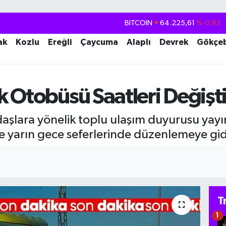
DOLAR
47,7143
%0.16
EURO
55,0317
%-0.02
ak
Kozlu
Ereğli
Çaycuma
Alaplı
Devrek
Gökçe
STERLİN
64,2463
%0.07
GRAM ALTIN
6574.81
%1.44
 Otobüsü Saatleri Değişt
BİST100
13.799
%70
BITCOIN
64.225,61
%-0.63
aşlara yönelik toplu ulaşım duyurusu yayı
yarın gece seferlerinde düzenlemeye gidild
T
1