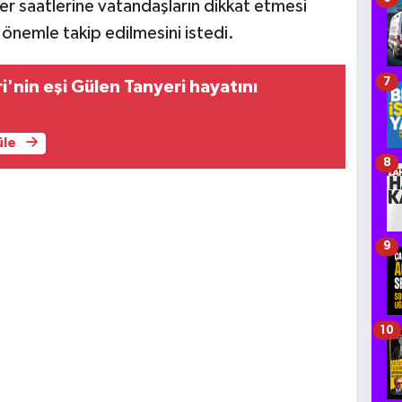
fer saatlerine vatandaşların dikkat etmesi
önemle takip edilmesini istedi.
7
i'nin eşi Gülen Tanyeri hayatını
üle
8
9
10