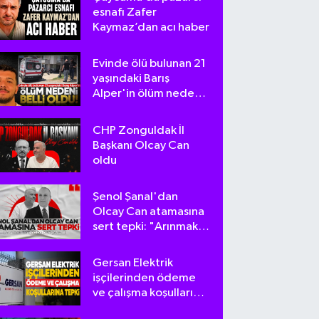
esnafı Zafer
Kaymaz’dan acı haber
Evinde ölü bulunan 21
yaşındaki Barış
Alper'in ölüm nedeni
belli oldu
CHP Zonguldak İl
Başkanı Olcay Can
oldu
Şenol Şanal'dan
Olcay Can atamasına
sert tepki: "Arınmak
tam da bu olsa
gerek!"
Gersan Elektrik
işçilerinden ödeme
ve çalışma koşullarına
tepki