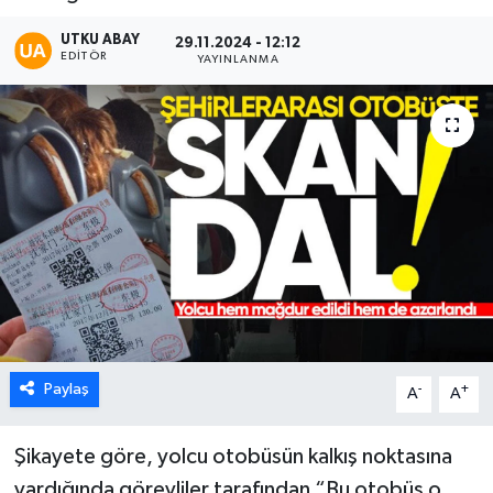
Karabük
UTKU ABAY
29.11.2024 - 12:12
EDITÖR
YAYINLANMA
Spor
Ulusal
Paylaş
-
+
A
A
Şikayete göre, yolcu otobüsün kalkış noktasına
vardığında görevliler tarafından “Bu otobüs o