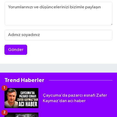
Gönder
Trend Haberler
1
Çaycuma’da pazarcı esnafı Zafer
Kaymaz’dan acı haber
2