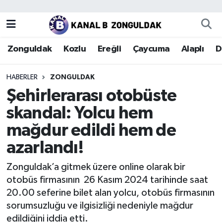
Zonguldak
Zonguldak Nöbetçi Eczaneler
Zonguldak
Kozlu
Ereğli
Çaycuma
Alaplı
D
Kozlu
Zonguldak Hava Durumu
HABERLER
ZONGULDAK
Ereğli
Zonguldak Trafik Yoğunluk Haritası
Şehirlerarası otobüste
skandal: Yolcu hem
Çaycuma
Puan Durumu ve Fikstür
mağdur edildi hem de
Alaplı
Tüm Manşetler
azarlandı!
Devrek
Son Dakika Haberleri
Zonguldak’a gitmek üzere online olarak bir
otobüs firmasının 26 Kasım 2024 tarihinde saat
Gökçebey
Haber Arşivi
20.00 seferine bilet alan yolcu, otobüs firmasının
sorumsuzluğu ve ilgisizliği nedeniyle mağdur
Bartın
edildiğini iddia etti.