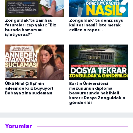
Zonguldak'ta zamlı su
Zonguldak’ ta deniz suyu
faturaları cep yaktı: "Biz
kalitesi nasıl? İşte merak
burada hamam mı
edilen o rapor...
işletiyoruz?"
Ülkü Hilal Çiftçi'nin
Bartın Üniversitesi
ailesinde kriz büyüyor!
mezununun diploma
Babaya zina suçlaması
başvurusunda hak ihlali
kararı: Dosya Zonguldak'a
gönderildi
Yorumlar