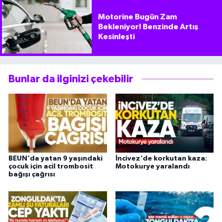
Motorine Bugün Zam
Bekleniyor! Benzinde Artış
Kesinleşti
Bunlar da ilginizi çekebilir
BEUN'da yatan 9 yaşındaki
İncivez'de korkutan kaza:
çocuk için acil trombosit
Motokurye yaralandı
bağışı çağrısı