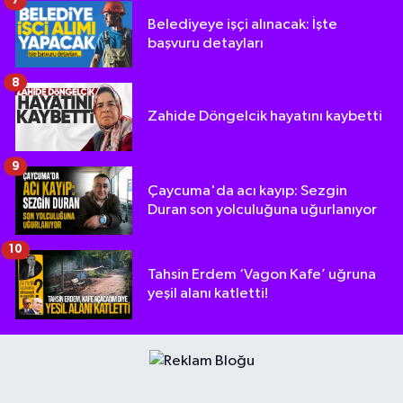
7
Belediyeye işçi alınacak: İşte
başvuru detayları
8
Zahide Döngelcik hayatını kaybetti
9
Çaycuma'da acı kayıp: Sezgin
Duran son yolculuğuna uğurlanıyor
10
Tahsin Erdem ‘Vagon Kafe’ uğruna
yeşil alanı katletti!