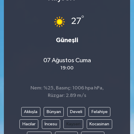
Karabük
°
27
Spor
Güneşli
Ulusal
07 Ağustos Cuma
19:00
Nem: %25, Basınç: 1006 hpa hPa,
Rüzgar: 2.89 m/s
Akkışla
Bünyan
Develi
Felahiye
Hacılar
İncesu
Kayseri
Kocasinan