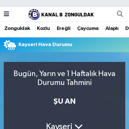
Zonguldak
Zonguldak Nöbetçi Eczaneler
Zonguldak
Kozlu
Ereğli
Çaycuma
Alaplı
D
Kozlu
Zonguldak Hava Durumu
Kayseri Hava Durumu
Ereğli
Zonguldak Trafik Yoğunluk Haritası
Çaycuma
Puan Durumu ve Fikstür
Bugün, Yarın ve 1 Haftalık Hava
Alaplı
Tüm Manşetler
Durumu Tahmini
Devrek
Son Dakika Haberleri
ŞU AN
Gökçebey
Haber Arşivi
Bartın
Kayseri