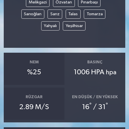
Melikgazi
Özvatan
Pınarbaşı
Sarıoğlan
Sarız
Talas
Tomarza
Yahyalı
Yeşilhisar
NEM
BASINÇ
%25
1006 HPA
hpa
RÜZGAR
EN DÜŞÜK / EN YÜKSEK
°
°
2.89 M/S
16
/ 31