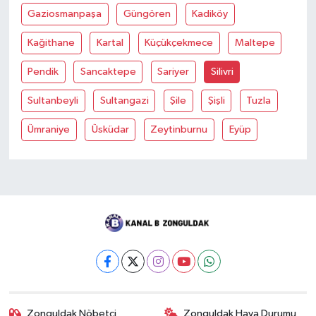
Gaziosmanpaşa
Güngören
Kadiköy
Kağithane
Kartal
Küçükçekmece
Maltepe
Pendik
Sancaktepe
Sariyer
Silivri
Sultanbeyli
Sultangazi
Şile
Şişli
Tuzla
Ümraniye
Üsküdar
Zeytinburnu
Eyüp
Zonguldak Nöbetçi
Zonguldak Hava Durumu