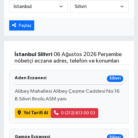
Karabük
Paylaş
Spor
Ulusal
İstanbul
Silivri
06 Ağustos 2026 Perşembe
nöbetçi eczane adres, telefon ve konumları
Aden Eczanesi
Silivri
Alibey Mahallesi Alibey Çeşme Caddesi No:16
B Silivri 8nolu ASM yanı
Yol Tarifi Al
0 (212) 813 00 03
Gamze Eczanesi
Silivri