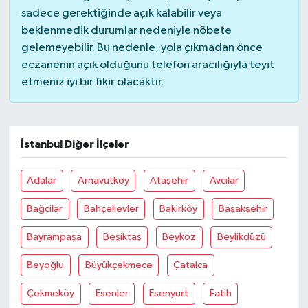
sadece gerektiğinde açık kalabilir veya
beklenmedik durumlar nedeniyle nöbete
gelemeyebilir. Bu nedenle, yola çıkmadan önce
eczanenin açık olduğunu telefon aracılığıyla teyit
etmeniz iyi bir fikir olacaktır.
İstanbul Diğer İlçeler
Adalar
Arnavutköy
Ataşehir
Avcilar
Bağcilar
Bahçelievler
Bakirköy
Başakşehir
Bayrampaşa
Beşiktaş
Beykoz
Beylikdüzü
Beyoğlu
Büyükçekmece
Çatalca
Çekmeköy
Esenler
Esenyurt
Fatih