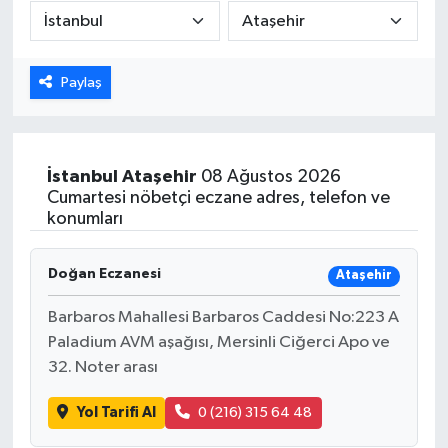
Karabük
Paylaş
Spor
Ulusal
İstanbul
Ataşehir
08 Ağustos 2026
Cumartesi nöbetçi eczane adres, telefon ve
konumları
Doğan Eczanesi
Ataşehir
Barbaros Mahallesi Barbaros Caddesi No:223 A
Paladium AVM aşağısı, Mersinli Ciğerci Apo ve
32. Noter arası
Yol Tarifi Al
0 (216) 315 64 48