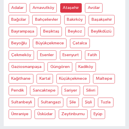
Adalar
Arnavutköy
Ataşehir
Avcilar
Bağcilar
Bahçelievler
Bakirköy
Başakşehir
Bayrampaşa
Beşiktaş
Beykoz
Beylikdüzü
Beyoğlu
Büyükçekmece
Çatalca
Çekmeköy
Esenler
Esenyurt
Fatih
Gaziosmanpaşa
Güngören
Kadiköy
Kağithane
Kartal
Küçükçekmece
Maltepe
Pendik
Sancaktepe
Sariyer
Silivri
Sultanbeyli
Sultangazi
Şile
Şişli
Tuzla
Ümraniye
Üsküdar
Zeytinburnu
Eyüp