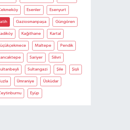
Çekmeköy
Esenler
Esenyurt
atih
Gaziosmanpaşa
Güngören
Kadiköy
Kağithane
Kartal
Küçükçekmece
Maltepe
Pendik
Sancaktepe
Sariyer
Silivri
ultanbeyli
Sultangazi
Şile
Şişli
uzla
Ümraniye
Üsküdar
Zeytinburnu
Eyüp