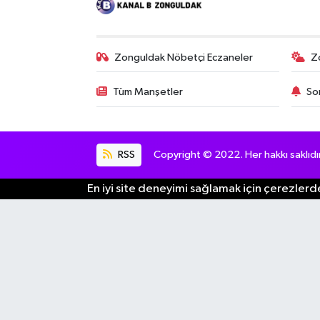
Zonguldak Nöbetçi Eczaneler
Z
Tüm Manşetler
So
RSS
Copyright © 2022. Her hakkı saklıdır
En iyi site deneyimi sağlamak için çerezlerde