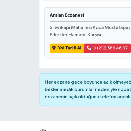
Arslan Eczanesi
Silivrikapı Mahallesi Koca Mustafapa
Erkekler Hamamı Karşısı
Yol Tarifi Al
0 (212) 586 46 87
Her eczane gece boyunca açık olmayabili
beklenmedik durumlar nedeniyle nöbete
eczanenin açık olduğunu telefon aracılığıy