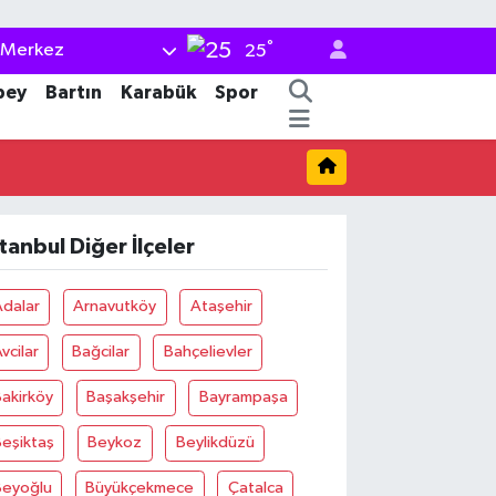
°
Merkez
25
bey
Bartın
Karabük
Spor
stanbul Diğer İlçeler
Adalar
Arnavutköy
Ataşehir
vcilar
Bağcilar
Bahçelievler
akirköy
Başakşehir
Bayrampaşa
eşiktaş
Beykoz
Beylikdüzü
Beyoğlu
Büyükçekmece
Çatalca