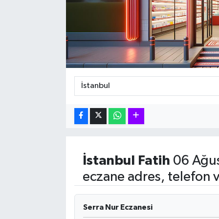
Karabük
Spor
Ulusal
İstanbul
Fatih
06 Ağus
eczane adres, telefon 
Serra Nur Eczanesi