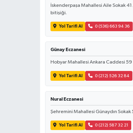
İskenderpaşa Mahallesi Aile Sokak 41 
bitişiği.
Yol Tarifi Al
0 (536) 663 94 36
Günay Eczanesi
Hobyar Mahallesi Ankara Caddesi 59
Yol Tarifi Al
0 (212) 526 32 84
Nural Eczanesi
Şehremini Mahallesi Günaydın Sokak 
Yol Tarifi Al
0 (212) 587 32 21