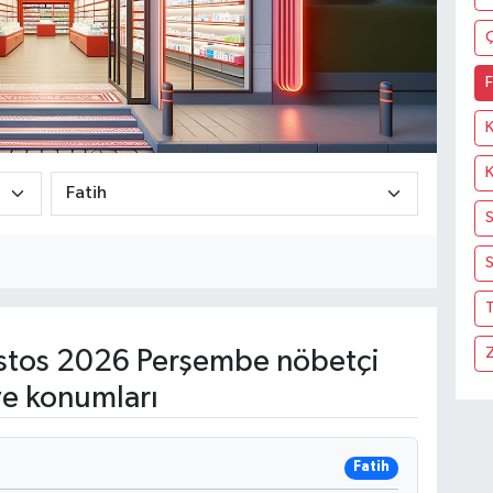
F
S
T
tos 2026 Perşembe nöbetçi
ve konumları
Fatih