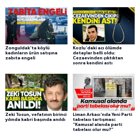
Zonguldak'ta köylü
Kozlu'daki acı ölümde
kadınların ürün satışına
detaylar belli oldu:
zabıta engeli
Cezaevinden çıktıktan
sonra kendini astı
Zeki Tosun, vefatının birinci
Liman Arkası'nda Yeni Parti
yılında kabri başında anıldı
tabelası tartışması:
"Kamusal alanda parti
tabelası olur mu?"