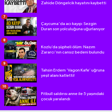
Zahide Döngelcik hayatını kaybetti
7
Çaycuma'da acı kayıp: Sezgin
Duran son yolculuğuna uğurlanıyor
8
Kozlu’da şüpheli ölüm: Nazım
Zararcı'nın cansız bedeni bulundu
9
Tahsin Erdem ‘Vagon Kafe’ uğruna
yeşil alanı katletti!
10
Pitbull saldırısı anne ile 5 yaşındaki
çocuk yaralandı