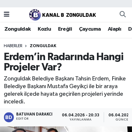
Zonguldak
Zonguldak Nöbetçi Eczaneler
Zonguldak
Kozlu
Ereğli
Çaycuma
Alaplı
D
Kozlu
Zonguldak Hava Durumu
HABERLER
ZONGULDAK
Ereğli
Zonguldak Trafik Yoğunluk Haritası
Erdem’in Radarında Hangi
Projeler Var?
Çaycuma
Puan Durumu ve Fikstür
Zonguldak Belediye Başkanı Tahsin Erdem, Finike
Alaplı
Tüm Manşetler
Belediye Başkanı Mustafa Geyikçi ile bir araya
gelerek ilçede hayata geçirilen projeleri yerinde
Devrek
Son Dakika Haberleri
inceledi.
Gökçebey
Haber Arşivi
BATUHAN DARAKCI
06.04.2026 - 20:33
06.04.2026 
EDITÖR
YAYINLANMA
GÜNCEL
Bartın