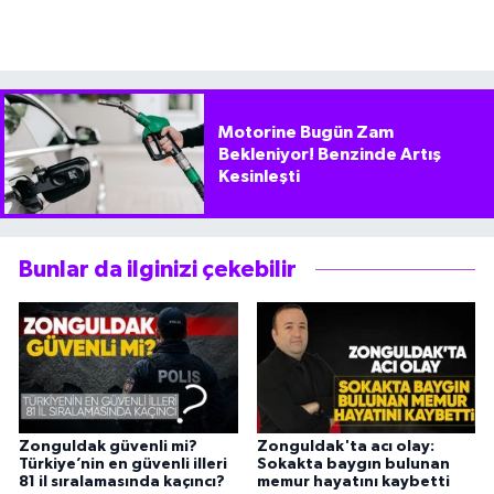
Motorine Bugün Zam
Bekleniyor! Benzinde Artış
Kesinleşti
Bunlar da ilginizi çekebilir
Zonguldak güvenli mi?
Zonguldak'ta acı olay:
Türkiye’nin en güvenli illeri
Sokakta baygın bulunan
81 il sıralamasında kaçıncı?
memur hayatını kaybetti