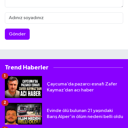
Gönder
Trend Haberler
1
Çaycuma’da pazarcı esnafı Zafer
Kaymaz’dan acı haber
2
Evinde ölü bulunan 21 yaşındaki
Barış Alper'in ölüm nedeni belli oldu