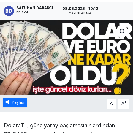
BATUHAN DARAKCI
08.05.2025 - 10:12
Karabük
EDITÖR
YAYINLANMA
Spor
Ulusal
Paylaş
-
+
A
A
Dolar/TL, güne yatay başlamasının ardından