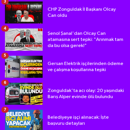
3
CHP Zonguldak İl Başkanı Olcay
Can oldu
4
Şenol Şanal'dan Olcay Can
atamasına sert tepki: "Arınmak tam
da bu olsa gerek!"
5
Gersan Elektrik işçilerinden ödeme
ve çalışma koşullarına tepki
6
Zonguldak'ta acı olay: 20 yaşındaki
Barış Alper evinde ölü bulundu
7
Belediyeye işçi alınacak: İşte
başvuru detayları