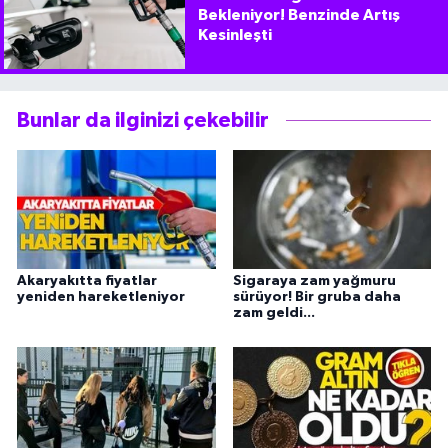
Bekleniyor! Benzinde Artış
Kesinleşti
Bunlar da ilginizi çekebilir
Akaryakıtta fiyatlar
Sigaraya zam yağmuru
yeniden hareketleniyor
sürüyor! Bir gruba daha
zam geldi...