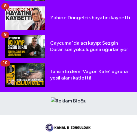
8
Zahide Döngelcik hayatını kaybetti
9
Çaycuma'da acı kayıp: Sezgin
Duran son yolculuğuna uğurlanıyor
10
Tahsin Erdem ‘Vagon Kafe’ uğruna
yeşil alanı katletti!