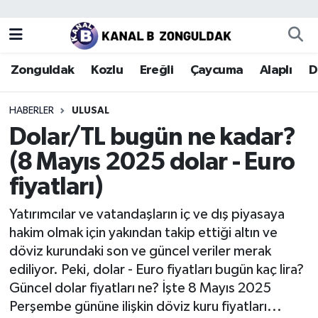
Zonguldak
Zonguldak Nöbetçi Eczaneler
Zonguldak
Kozlu
Ereğli
Çaycuma
Alaplı
D
Kozlu
Zonguldak Hava Durumu
HABERLER
ULUSAL
Ereğli
Zonguldak Trafik Yoğunluk Haritası
Dolar/TL bugün ne kadar?
(8 Mayıs 2025 dolar - Euro
Çaycuma
Puan Durumu ve Fikstür
fiyatları)
Alaplı
Tüm Manşetler
Yatırımcılar ve vatandaşların iç ve dış piyasaya
hakim olmak için yakından takip ettiği altın ve
Devrek
Son Dakika Haberleri
döviz kurundaki son ve güncel veriler merak
ediliyor. Peki, dolar - Euro fiyatları bugün kaç lira?
Gökçebey
Haber Arşivi
Güncel dolar fiyatları ne? İşte 8 Mayıs 2025
Perşembe gününe ilişkin döviz kuru fiyatları...
Bartın