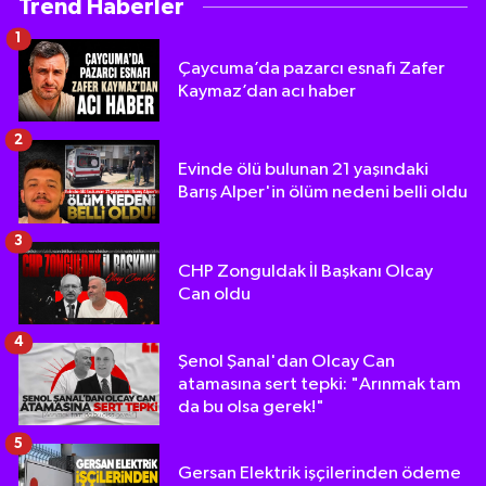
Trend Haberler
1
Çaycuma’da pazarcı esnafı Zafer
Kaymaz’dan acı haber
2
Evinde ölü bulunan 21 yaşındaki
Barış Alper'in ölüm nedeni belli oldu
3
CHP Zonguldak İl Başkanı Olcay
Can oldu
4
Şenol Şanal'dan Olcay Can
atamasına sert tepki: "Arınmak tam
da bu olsa gerek!"
5
Gersan Elektrik işçilerinden ödeme