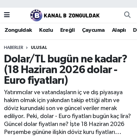
Zonguldak
Zonguldak Nöbetçi Eczaneler
Zonguldak
Kozlu
Ereğli
Çaycuma
Alaplı
D
Kozlu
Zonguldak Hava Durumu
HABERLER
ULUSAL
Ereğli
Zonguldak Trafik Yoğunluk Haritası
Dolar/TL bugün ne kadar?
(18 Haziran 2026 dolar -
Çaycuma
Puan Durumu ve Fikstür
Euro fiyatları)
Alaplı
Tüm Manşetler
Yatırımcılar ve vatandaşların iç ve dış piyasaya
hakim olmak için yakından takip ettiği altın ve
Devrek
Son Dakika Haberleri
döviz kurundaki son ve güncel veriler merak
ediliyor. Peki, dolar - Euro fiyatları bugün kaç lira?
Gökçebey
Haber Arşivi
Güncel dolar fiyatları ne? İşte 18 Haziran 2026
Perşembe gününe ilişkin döviz kuru fiyatları...
Bartın