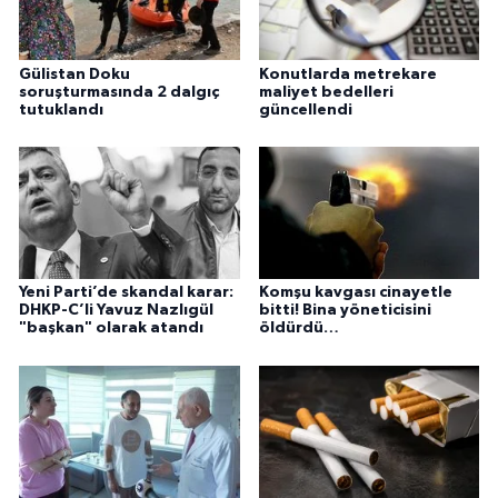
Gülistan Doku
Konutlarda metrekare
soruşturmasında 2 dalgıç
maliyet bedelleri
tutuklandı
güncellendi
Yeni Parti’de skandal karar:
Komşu kavgası cinayetle
DHKP-C’li Yavuz Nazlıgül
bitti! Bina yöneticisini
"başkan" olarak atandı
öldürdü…