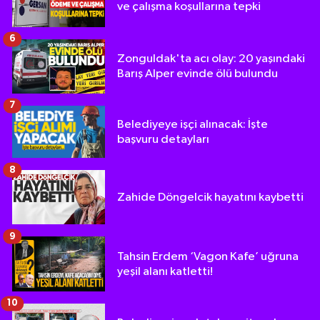
ve çalışma koşullarına tepki
6
Zonguldak'ta acı olay: 20 yaşındaki
Barış Alper evinde ölü bulundu
7
Belediyeye işçi alınacak: İşte
başvuru detayları
8
Zahide Döngelcik hayatını kaybetti
9
Tahsin Erdem ‘Vagon Kafe’ uğruna
yeşil alanı katletti!
10