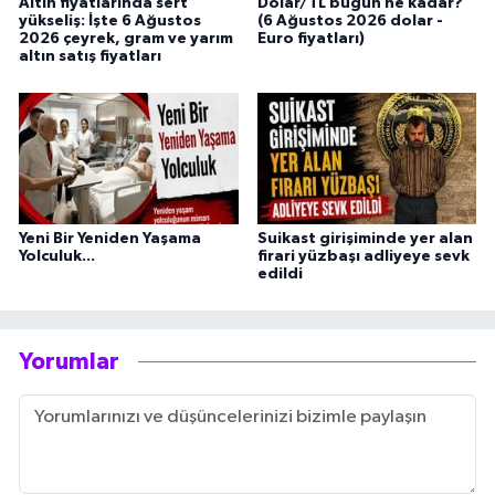
Altın fiyatlarında sert
Dolar/TL bugün ne kadar?
yükseliş: İşte 6 Ağustos
(6 Ağustos 2026 dolar -
2026 çeyrek, gram ve yarım
Euro fiyatları)
altın satış fiyatları
Yeni Bir Yeniden Yaşama
Suikast girişiminde yer alan
Yolculuk...
firari yüzbaşı adliyeye sevk
edildi
Yorumlar