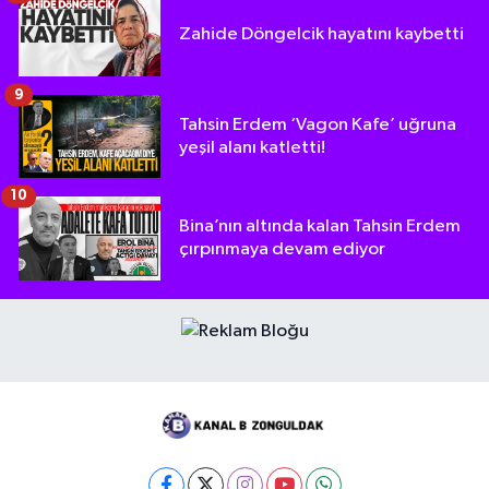
Zahide Döngelcik hayatını kaybetti
9
Tahsin Erdem ‘Vagon Kafe’ uğruna
yeşil alanı katletti!
10
Bina’nın altında kalan Tahsin Erdem
çırpınmaya devam ediyor