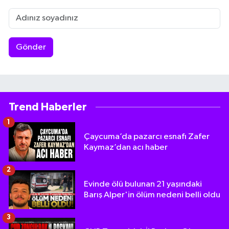
Gönder
Trend Haberler
1
Çaycuma’da pazarcı esnafı Zafer
Kaymaz’dan acı haber
2
Evinde ölü bulunan 21 yaşındaki
Barış Alper'in ölüm nedeni belli oldu
3