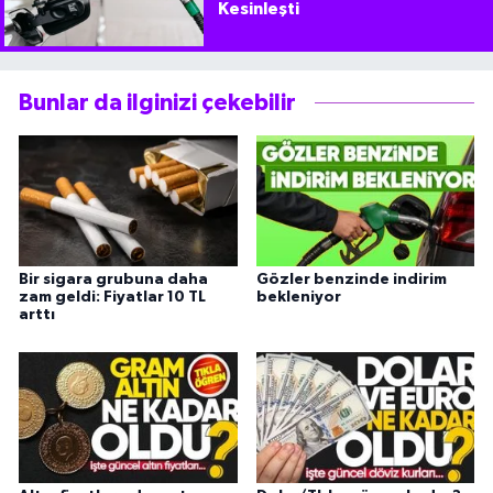
Kesinleşti
Bunlar da ilginizi çekebilir
Bir sigara grubuna daha
Gözler benzinde indirim
zam geldi: Fiyatlar 10 TL
bekleniyor
arttı