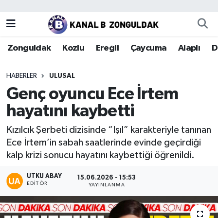
Zonguldak
Zonguldak Nöbetçi Eczaneler
Zonguldak
Kozlu
Ereğli
Çaycuma
Alaplı
D
Kozlu
Zonguldak Hava Durumu
HABERLER
ULUSAL
Ereğli
Zonguldak Trafik Yoğunluk Haritası
Genç oyuncu Ece İrtem
hayatını kaybetti
Çaycuma
Puan Durumu ve Fikstür
Kızılcık Şerbeti dizisinde “Işıl” karakteriyle tanınan
Alaplı
Tüm Manşetler
Ece İrtem’in sabah saatlerinde evinde geçirdiği
kalp krizi sonucu hayatını kaybettiği öğrenildi.
Devrek
Son Dakika Haberleri
UTKU ABAY
15.06.2026 - 15:53
EDITÖR
Gökçebey
Haber Arşivi
YAYINLANMA
Bartın