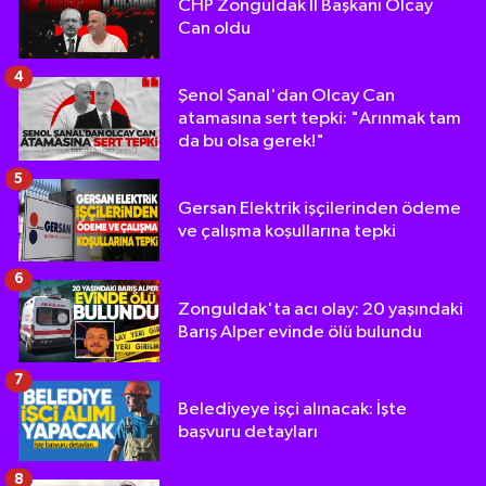
CHP Zonguldak İl Başkanı Olcay
Can oldu
4
Şenol Şanal'dan Olcay Can
atamasına sert tepki: "Arınmak tam
da bu olsa gerek!"
5
Gersan Elektrik işçilerinden ödeme
ve çalışma koşullarına tepki
6
Zonguldak'ta acı olay: 20 yaşındaki
Barış Alper evinde ölü bulundu
7
Belediyeye işçi alınacak: İşte
başvuru detayları
8