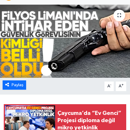
Karabük
Spor
Ulusal
Paylaş
-
+
A
A
Çaycuma’da “Ev Genci”
Projesi diploma değil
mikro yetkinlik