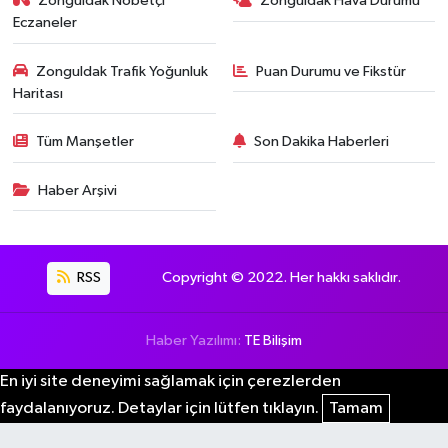
Zonguldak Nöbetçi
Zonguldak Hava Durumu
Eczaneler
Zonguldak Trafik Yoğunluk
Puan Durumu ve Fikstür
Haritası
Tüm Manşetler
Son Dakika Haberleri
Haber Arşivi
RSS
Copyright © 2022. Her hakkı saklıdır.
Haber Yazılımı:
TE Bilişim
En iyi site deneyimi sağlamak için çerezlerden
faydalanıyoruz. Detaylar için lütfen tıklayın.
Tamam