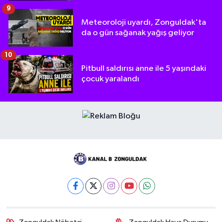
9
Meteoroloji uyardı, Zonguldak'ta
da o gün sağanak yağış geliyor
10
Pitbull saldırısı anne ile 5 yaşındaki
çocuk yaralandı