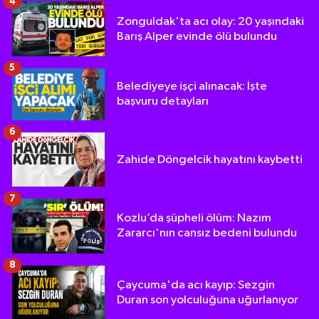
4
Zonguldak'ta acı olay: 20 yaşındaki
Barış Alper evinde ölü bulundu
5
Belediyeye işçi alınacak: İşte
başvuru detayları
6
Zahide Döngelcik hayatını kaybetti
7
Kozlu’da şüpheli ölüm: Nazım
Zararcı'nın cansız bedeni bulundu
8
Çaycuma'da acı kayıp: Sezgin
Duran son yolculuğuna uğurlanıyor