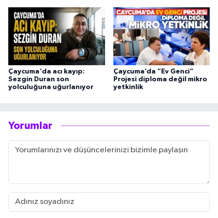
Çaycuma'da acı kayıp:
Çaycuma’da “Ev Genci”
Sezgin Duran son
Projesi diploma değil mikro
yolculuğuna uğurlanıyor
yetkinlik
Yorumlar