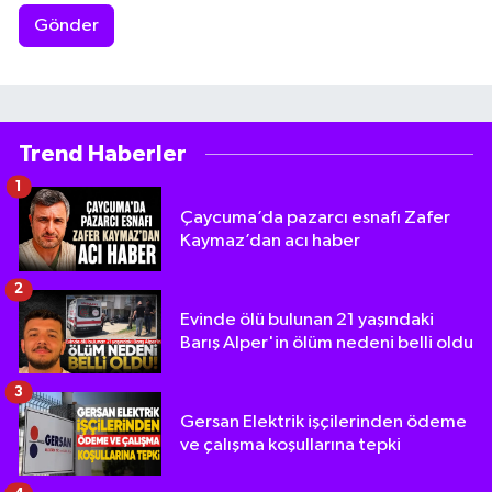
Gönder
Trend Haberler
1
Çaycuma’da pazarcı esnafı Zafer
Kaymaz’dan acı haber
2
Evinde ölü bulunan 21 yaşındaki
Barış Alper'in ölüm nedeni belli oldu
3
Gersan Elektrik işçilerinden ödeme
ve çalışma koşullarına tepki