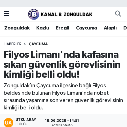
Zonguldak
Zonguldak Nöbetçi Eczaneler
Zonguldak
Kozlu
Ereğli
Çaycuma
Alaplı
D
Kozlu
Zonguldak Hava Durumu
HABERLER
ÇAYCUMA
Ereğli
Zonguldak Trafik Yoğunluk Haritası
Filyos Limanı'nda kafasına
sıkan güvenlik görevlisinin
Çaycuma
Puan Durumu ve Fikstür
kimliği belli oldu!
Alaplı
Tüm Manşetler
Zonguldak’ın Çaycuma ilçesine bağlı Filyos
beldesinde bulunan Filyos Limanı’nda nöbet
Devrek
Son Dakika Haberleri
sırasında yaşamına son veren güvenlik görevlisinin
kimliği belli oldu.
Gökçebey
Haber Arşivi
UTKU ABAY
16.06.2026 - 14:51
Bartın
EDITÖR
YAYINLANMA