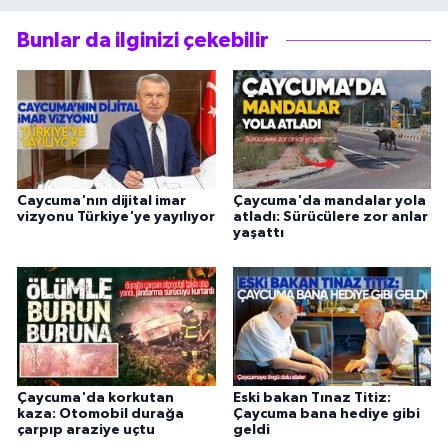
Bunlar da ilginizi çekebilir
Caycuma'nın dijital imar
Çaycuma'da mandalar yola
vizyonu Türkiye'ye yayılıyor
atladı: Sürücülere zor anlar
yaşattı
Çaycuma'da korkutan
Eski bakan Tınaz Titiz:
kaza: Otomobil durağa
Çaycuma bana hediye gibi
çarpıp araziye uçtu
geldi