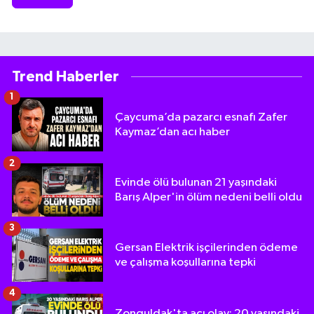
Trend Haberler
1
Çaycuma’da pazarcı esnafı Zafer
Kaymaz’dan acı haber
2
Evinde ölü bulunan 21 yaşındaki
Barış Alper'in ölüm nedeni belli oldu
3
Gersan Elektrik işçilerinden ödeme
ve çalışma koşullarına tepki
4
Zonguldak'ta acı olay: 20 yaşındaki