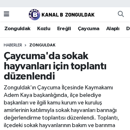
Zonguldak
Zonguldak Nöbetçi Eczaneler
Zonguldak
Kozlu
Ereğli
Çaycuma
Alaplı
D
Kozlu
Zonguldak Hava Durumu
HABERLER
ZONGULDAK
Ereğli
Zonguldak Trafik Yoğunluk Haritası
Çaycuma'da sokak
hayvanları için toplantı
Çaycuma
Puan Durumu ve Fikstür
düzenlendi
Alaplı
Tüm Manşetler
Zonguldak'ın Çaycuma İlçesinde Kaymakamı
Adem Kaya başkanlığında, ilçe belediye
Devrek
Son Dakika Haberleri
başkanları ve ilgili kamu kurum ve kuruluş
amirlerinin katılımıyla sokak hayvanları barınağı
Gökçebey
Haber Arşivi
değerlendirme toplantısı düzenlendi. Toplantı,
ilçedeki sokak hayvanlarının bakım ve barınma
Bartın