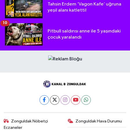
Tahsin Erdem ‘Vagon Kafe’ uğruna
yeşil alanı katletti!
10
Pitbull saldırısı anne ile 5 yaşındaki
çocuk yaralandı
Zonguldak Nöbetçi
Zonguldak Hava Durumu
Eczaneler