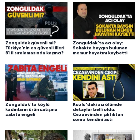
Zonguldak güvenli mi?
Zonguldak'ta acı olay:
Türkiye’nin en güvenli illeri
Sokakta baygın bulunan
81 il sıralamasında kaçıncı?
memur hayatını kaybetti
Zonguldak'ta köylü
Kozlu'daki acı ölümde
kadınların ürün satışına
detaylar belli oldu:
zabıta engeli
Cezaevinden çıktıktan
sonra kendini astı