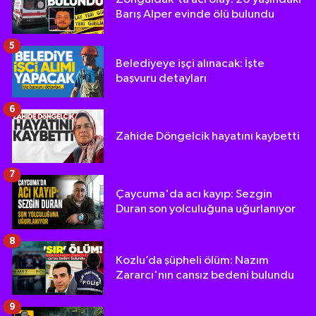
Barış Alper evinde ölü bulundu
5
Belediyeye işçi alınacak: İşte
başvuru detayları
6
Zahide Döngelcik hayatını kaybetti
7
Çaycuma'da acı kayıp: Sezgin
Duran son yolculuğuna uğurlanıyor
8
Kozlu’da şüpheli ölüm: Nazım
Zararcı'nın cansız bedeni bulundu
9