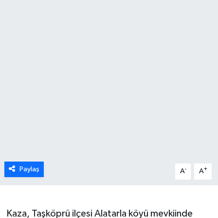
Karabük
Spor
Ulusal
Paylaş
-
+
A
A
Kaza, Taşköprü ilçesi Alatarla köyü mevkiinde