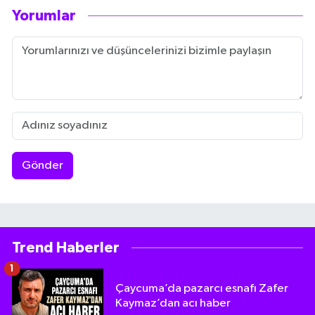
Yorumlar
Gönder
Trend Haberler
1
Çaycuma’da pazarcı esnafı Zafer
Kaymaz’dan acı haber