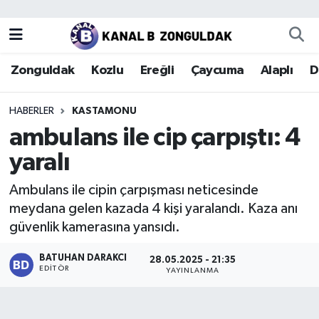
Zonguldak
Zonguldak Nöbetçi Eczaneler
Zonguldak
Kozlu
Ereğli
Çaycuma
Alaplı
D
Kozlu
Zonguldak Hava Durumu
HABERLER
KASTAMONU
Ereğli
Zonguldak Trafik Yoğunluk Haritası
ambulans ile cip çarpıştı: 4
yaralı
Çaycuma
Puan Durumu ve Fikstür
Ambulans ile cipin çarpışması neticesinde
Alaplı
Tüm Manşetler
meydana gelen kazada 4 kişi yaralandı. Kaza anı
güvenlik kamerasına yansıdı.
Devrek
Son Dakika Haberleri
BATUHAN DARAKCI
28.05.2025 - 21:35
EDITÖR
Gökçebey
Haber Arşivi
YAYINLANMA
Bartın