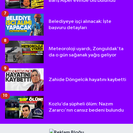
Barış Alper evinde ölü bulundu
7
Belediyeye işçi alınacak: İşte
başvuru detayları
8
Meteoroloji uyardı, Zonguldak'ta
da o gün sağanak yağış geliyor
9
Zahide Döngelcik hayatını kaybetti
10
Kozlu’da şüpheli ölüm: Nazım
Zararcı'nın cansız bedeni bulundu