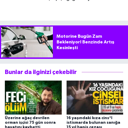
Motorine Bugün Zam
Bekleniyor! Benzinde Artış
Kesinleşti
Bunlar da ilginizi çekebilir
Üzerine ağaç devrilen
16 yaşındaki kıza cins*l
orman işçisi 75 gün sonra
istismarda bulunan sanığa
hayatını kaybetti
15 yıl hapis cezası