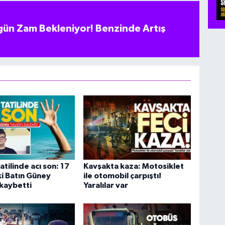
ün Zam Bekleniyor! Benzinde Artış
atilinde acı son: 17
Kavşakta kaza: Motosiklet
i Batın Güney
ile otomobil çarpıştı!
 kaybetti
Yaralılar var