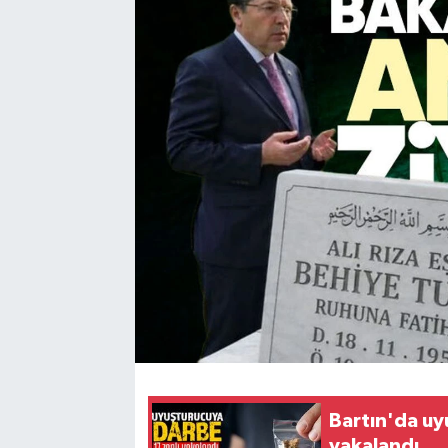
Karabük
Spor
Ulusal
Bartın'da u
yakalandı