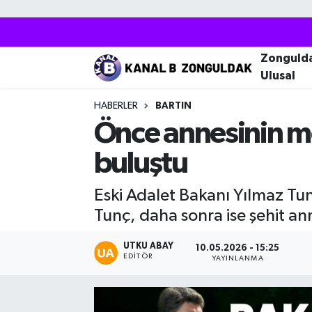
Zonguldak
Zonguldak Nöbetçi Eczaneler
Zonguld
Ulusal
Kozlu
Zonguldak Hava Durumu
HABERLER
BARTIN
Ereğli
Zonguldak Trafik Yoğunluk Haritası
Önce annesinin mez
buluştu
Çaycuma
Puan Durumu ve Fikstür
Eski Adalet Bakanı Yılmaz Tun
Alaplı
Tüm Manşetler
Tunç, daha sonra ise şehit ann
Devrek
Son Dakika Haberleri
UTKU ABAY
10.05.2026 - 15:25
EDITÖR
YAYINLANMA
Gökçebey
Haber Arşivi
Bartın