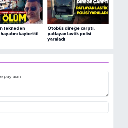
gın tekneden
Otobüs direğe çarptı,
hayatını kaybetti!
patlayan lastik polisi
yaraladı