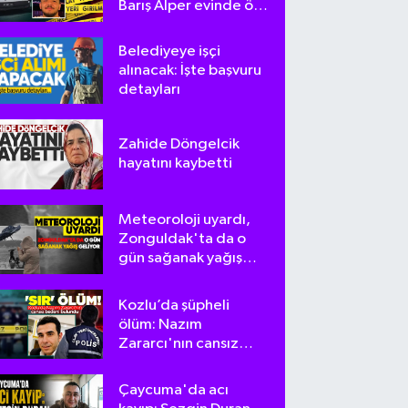
Barış Alper evinde ölü
bulundu
Belediyeye işçi
alınacak: İşte başvuru
detayları
Zahide Döngelcik
hayatını kaybetti
Meteoroloji uyardı,
Zonguldak'ta da o
gün sağanak yağış
geliyor
Kozlu’da şüpheli
ölüm: Nazım
Zararcı'nın cansız
bedeni bulundu
Çaycuma'da acı