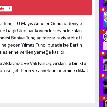
üle
6
 Tunç, 10 Mayıs Anneler Günü nedeniyle
ine bağlı Ulupınar köyündeki evinde kalan
7
nnesi Behiye Tunç'un mezarını ziyaret etti.
ine geçen Yılmaz Tunç, burada ise Bartın
ve eşlerine verilen yemeğe katıldı.
8
ya Aldatmaz ve Vali Nurtaç Arslan ile birlikte
a ise şehitlerin ve annelerin önemine dikkat
9
10