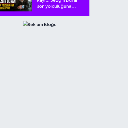
kayıp: Sezgin Duran
son yolculuğuna
uğurlanıyor