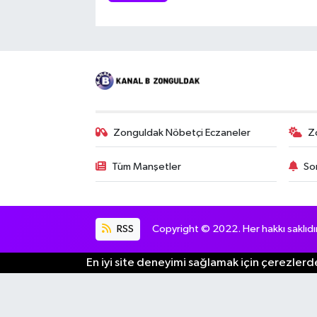
Zonguldak Nöbetçi Eczaneler
Z
Tüm Manşetler
So
RSS
Copyright © 2022. Her hakkı saklıdır
En iyi site deneyimi sağlamak için çerezlerde