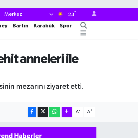
°
Merkez
23
bey
Bartın
Karabük
Spor
hit anneleri ile
nin mezarını ziyaret etti.
-
+
A
A
rend Haberler