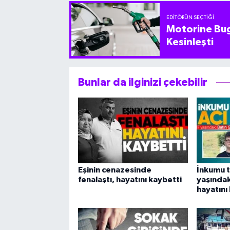
EDITÖRÜN SEÇTIĞI
Motorine Bug
Kesinleşti
Bunlar da ilginizi çekebilir
Eşinin cenazesinde
İnkumu t
fenalaştı, hayatını kaybetti
yaşındak
hayatını