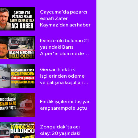
Çaycuma’da pazarcı
esnafı Zafer
Kaymaz’dan acı haber
Evinde ölü bulunan 21
yaşındaki Barış
Alper'in ölüm nedeni
belli oldu
Gersan Elektrik
işçilerinden ödeme
ve çalışma koşullarına
tepki
Fındık işçilerini taşıyan
araç şarampole uçtu
Zonguldak'ta acı
olay: 20 yaşındaki