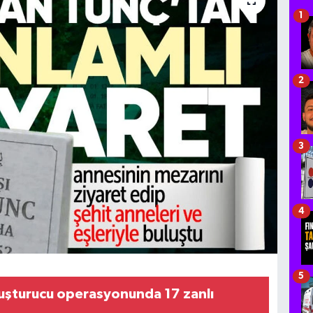
1
2
3
4
5
yuşturucu operasyonunda 17 zanlı