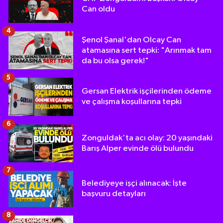
Can oldu
4
Şenol Şanal'dan Olcay Can
atamasına sert tepki: "Arınmak tam
da bu olsa gerek!"
5
Gersan Elektrik işçilerinden ödeme
ve çalışma koşullarına tepki
6
Zonguldak'ta acı olay: 20 yaşındaki
Barış Alper evinde ölü bulundu
7
Belediyeye işçi alınacak: İşte
başvuru detayları
8