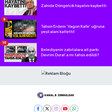
Zahide Döngelcik hayatını kaybetti
9
Tahsin Erdem ‘Vagon Kafe’ uğruna
yeşil alanı katletti!
10
Belediyenin zabıtalara ait parkı
Devrim Dural'a mı tahsis edildi?