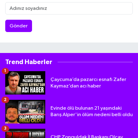
Gönder
Trend Haberler
1
Çaycuma’da pazarcı esnafı Zafer
Kaymaz’dan acı haber
2
Evinde ölü bulunan 21 yaşındaki
Barış Alper'in ölüm nedeni belli oldu
3
CHP Zonguldak İl Başkanı Olcay