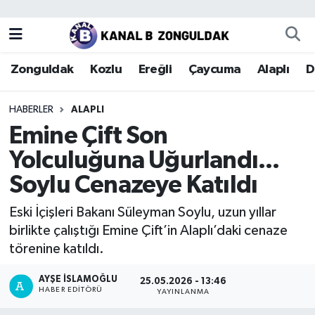
Zonguldak
Zonguldak Nöbetçi Eczaneler
Zonguldak
Kozlu
Ereğli
Çaycuma
Alaplı
D
Kozlu
Zonguldak Hava Durumu
HABERLER
ALAPLI
Ereğli
Zonguldak Trafik Yoğunluk Haritası
Emine Çift Son
Yolculuğuna Uğurlandı...
Çaycuma
Puan Durumu ve Fikstür
Soylu Cenazeye Katıldı
Alaplı
Tüm Manşetler
Eski İçişleri Bakanı Süleyman Soylu, uzun yıllar
birlikte çalıştığı Emine Çift’in Alaplı’daki cenaze
Devrek
Son Dakika Haberleri
törenine katıldı.
Gökçebey
Haber Arşivi
AYŞE İSLAMOĞLU
25.05.2026 - 13:46
HABER EDITÖRÜ
YAYINLANMA
Bartın