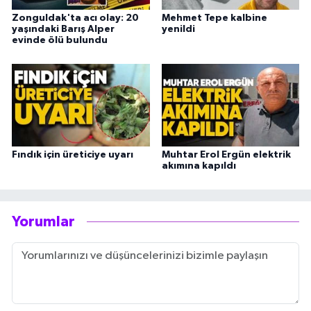
Zonguldak'ta acı olay: 20
Mehmet Tepe kalbine
yaşındaki Barış Alper
yenildi
evinde ölü bulundu
Fındık için üreticiye uyarı
Muhtar Erol Ergün elektrik
akımına kapıldı
Yorumlar