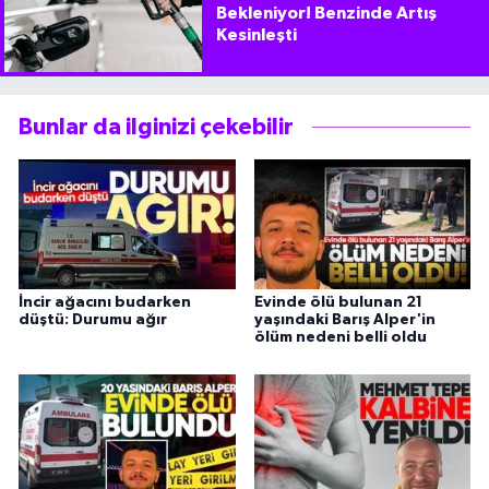
Bekleniyor! Benzinde Artış
Kesinleşti
Bunlar da ilginizi çekebilir
İncir ağacını budarken
Evinde ölü bulunan 21
düştü: Durumu ağır
yaşındaki Barış Alper'in
ölüm nedeni belli oldu