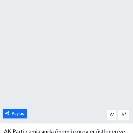
Karabük
Spor
Ulusal
Paylaş
-
+
A
A
AK Parti camiasında önemli görevler üstlenen ve