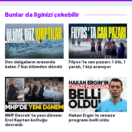
Bunlar da ilginizi çekebilir
Dev dalgaların arasında
Filyos'ta can pazarı: 1 ölü, 1
kalan 7 kişi ölümden döndü
yaralı, 1 kişi aranıyor
MHP Devrek'te yeni dönem:
Hakan Ergin'in cenaze
Erol Kaptan koltuğu
programı belli oldu
devraldı