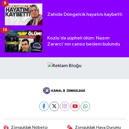
9
Zahide Döngelcik hayatını kaybetti
10
Kozlu’da şüpheli ölüm: Nazım
Zararcı'nın cansız bedeni bulundu
Zonguldak Nöbetçi
Zonguldak Hava Durumu