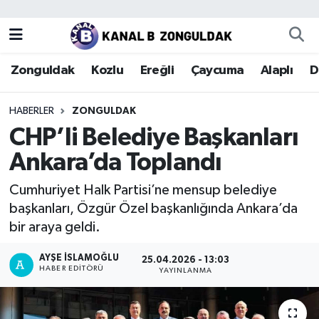
Zonguldak
Zonguldak Nöbetçi Eczaneler
Zonguldak
Kozlu
Ereğli
Çaycuma
Alaplı
D
Kozlu
Zonguldak Hava Durumu
HABERLER
ZONGULDAK
Ereğli
Zonguldak Trafik Yoğunluk Haritası
CHP’li Belediye Başkanları
Ankara’da Toplandı
Çaycuma
Puan Durumu ve Fikstür
Cumhuriyet Halk Partisi’ne mensup belediye
Alaplı
Tüm Manşetler
başkanları, Özgür Özel başkanlığında Ankara’da
bir araya geldi.
Devrek
Son Dakika Haberleri
AYŞE İSLAMOĞLU
25.04.2026 - 13:03
HABER EDITÖRÜ
Gökçebey
Haber Arşivi
YAYINLANMA
Bartın