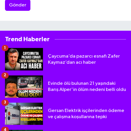
Gönder
Trend Haberler
1
Çaycuma’da pazarcı esnafı Zafer
Kaymaz’dan acı haber
2
Evinde ölü bulunan 21 yaşındaki
Barış Alper'in ölüm nedeni belli oldu
3
Gersan Elektrik işçilerinden ödeme
ve çalışma koşullarına tepki
4