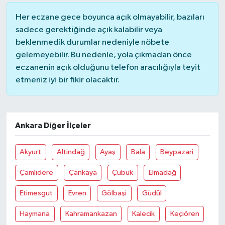
Her eczane gece boyunca açık olmayabilir, bazıları
sadece gerektiğinde açık kalabilir veya
beklenmedik durumlar nedeniyle nöbete
gelemeyebilir. Bu nedenle, yola çıkmadan önce
eczanenin açık olduğunu telefon aracılığıyla teyit
etmeniz iyi bir fikir olacaktır.
Ankara Diğer İlçeler
Akyurt
Altindağ
Ayaş
Bala
Beypazari
Çamlidere
Çankaya
Çubuk
Elmadağ
Etimesgut
Evren
Gölbaşi
Güdül
Haymana
Kahramankazan
Kalecik
Keçiören