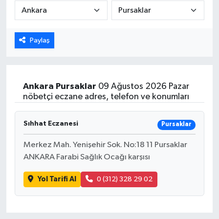
Karabük
Paylaş
Spor
Ulusal
Ankara
Pursaklar
09 Ağustos 2026 Pazar
nöbetçi eczane adres, telefon ve konumları
Sıhhat Eczanesi
Pursaklar
Merkez Mah. Yenişehir Sok. No:18 11 Pursaklar
ANKARA Farabi Sağlık Ocağı karşısı
Yol Tarifi Al
0 (312) 328 29 02