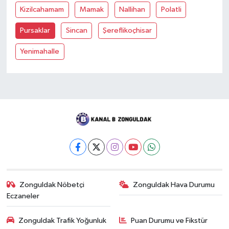
Kizilcahamam
Mamak
Nallihan
Polatli
Pursaklar
Sincan
Şereflikoçhisar
Yenimahalle
Zonguldak Nöbetçi
Zonguldak Hava Durumu
Eczaneler
Zonguldak Trafik Yoğunluk
Puan Durumu ve Fikstür