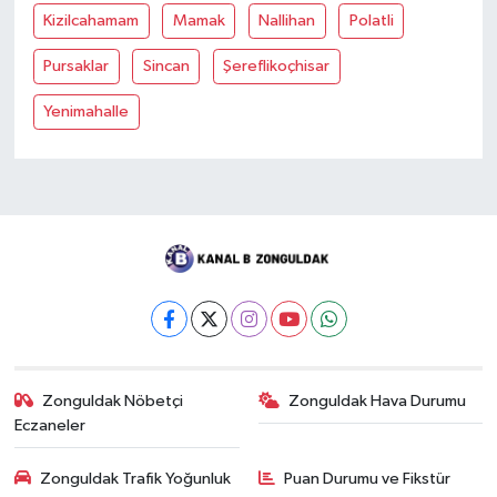
Kizilcahamam
Mamak
Nallihan
Polatli
Pursaklar
Sincan
Şereflikoçhisar
Yenimahalle
Zonguldak Nöbetçi
Zonguldak Hava Durumu
Eczaneler
Zonguldak Trafik Yoğunluk
Puan Durumu ve Fikstür