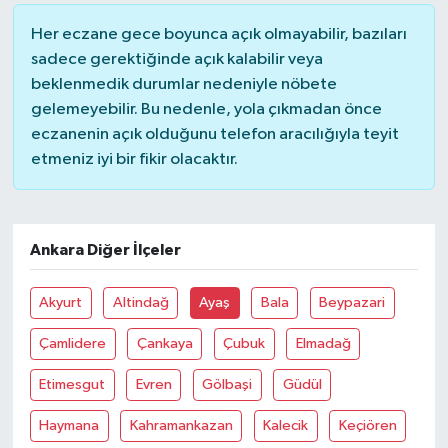
Her eczane gece boyunca açık olmayabilir, bazıları
sadece gerektiğinde açık kalabilir veya
beklenmedik durumlar nedeniyle nöbete
gelemeyebilir. Bu nedenle, yola çıkmadan önce
eczanenin açık olduğunu telefon aracılığıyla teyit
etmeniz iyi bir fikir olacaktır.
Ankara Diğer İlçeler
Akyurt
Altindağ
Ayaş
Bala
Beypazari
Çamlidere
Çankaya
Çubuk
Elmadağ
Etimesgut
Evren
Gölbaşi
Güdül
Haymana
Kahramankazan
Kalecik
Keçiören