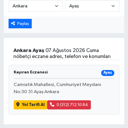
Karabük
Paylaş
Spor
Ulusal
Ankara
Ayaş
07 Ağustos 2026 Cuma
nöbetçi eczane adres, telefon ve konumları
Kayıran Eczanesi
Ayaş
Camiatik Mahallesi, Cumhuriyet Meydanı
No:30 31 Ayaş Ankara
Yol Tarifi Al
0 (312) 712 10 84